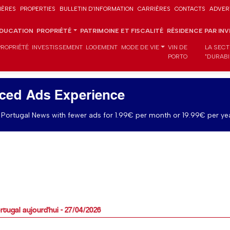
IÈRES
PROPERTIES
BULLETIN D'INFORMATION
CARRIÈRES
CONTACTS
ADVER
DUCATION
PROPRIÉTÉ
PATRIMOINE ET FISCALITÉ
RÉSIDENCE PAR IN
PROPRIÉTÉ
INVESTISSEMENT
LOGEMENT
MODE DE VIE
VIN DE
LA SECT
PORTO
"DURABI
ced Ads Experience
Portugal News with fewer ads for 1.99€ per month or 19.99€ per yea
tugal aujourd'hui - 27/04/2026