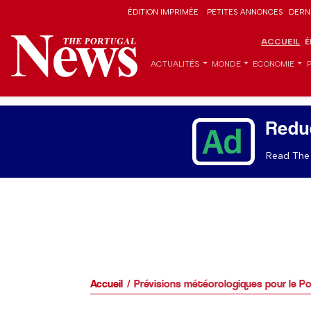
ÉDITION IMPRIMÉE
PETITES ANNONCES
DERN
ACCUEIL
É
ACTUALITÉS
MONDE
ECONOMIE
Redu
Read The 
Accueil
Prévisions météorologiques pour le Por