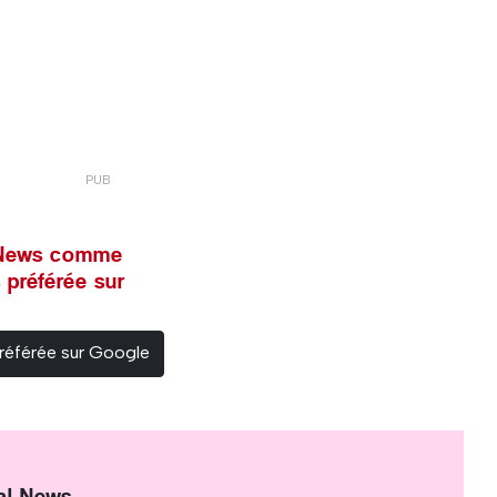
l News comme
 préférée sur
référée sur Google
al News