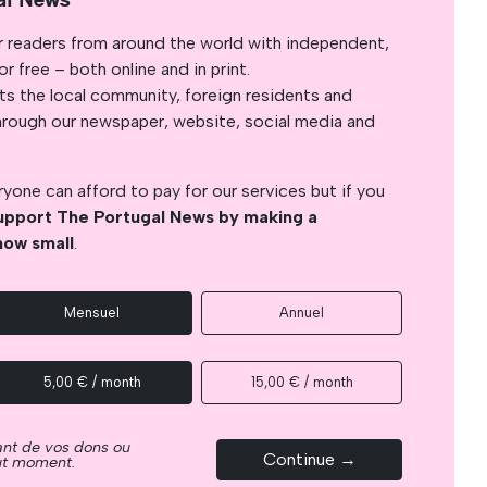
r readers from around the world with independent,
 free – both online and in print.
s the local community, foreign residents and
s through our newspaper, website, social media and
yone can afford to pay for our services but if you
upport The Portugal News by making a
how small
.
Mensuel
Annuel
5,00 € / month
15,00 € / month
ant de vos dons ou
Continue →
out moment.