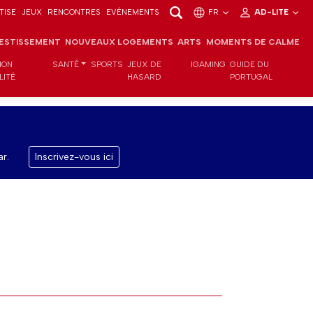
TISE
JEUX
RENCONTRES
EVÉNEMENTS
FR
AD-LITE
VESTISSEMENT
NOUVEAUX LOGEMENTS
ARTS
MOMENTS DE CALME
ION
SANTÉ
SPORTS
JEUX DE
IGAMING
GUIDE DU
LITÉ
HASARD
PORTUGAL
r.
Inscrivez-vous ici