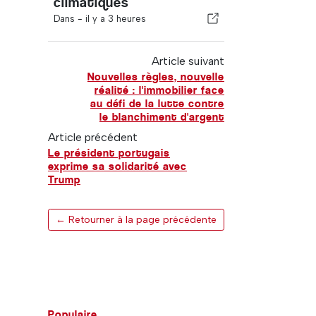
climatiques
Dans -
il y a 3 heures
Article suivant
Nouvelles règles, nouvelle
réalité : l'immobilier face
au défi de la lutte contre
le blanchiment d'argent
Article précédent
Le président portugais
exprime sa solidarité avec
Trump
← Retourner à la page précédente
Populaire