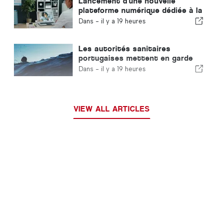
Lancement d'une nouvelle
plateforme numérique dédiée à la
santé au Portugal
Dans -
il y a 19 heures
Les autorités sanitaires
portugaises mettent en garde
contre les risques de noyade
Dans -
il y a 19 heures
VIEW ALL ARTICLES