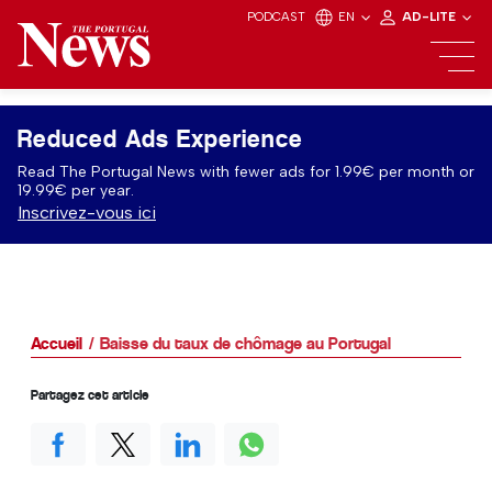
PODCAST
EN
AD-LITE
Reduced Ads Experience
Read The Portugal News with fewer ads for 1.99€ per month or
19.99€ per year.
Inscrivez-vous ici
Accueil
Baisse du taux de chômage au Portugal
Partagez cet article