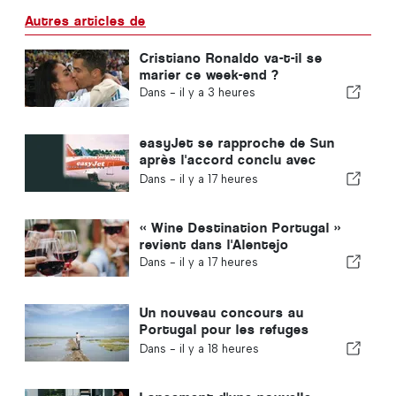
Autres articles de
Cristiano Ronaldo va-t-il se
marier ce week-end ?
Dans -
il y a 3 heures
easyJet se rapproche de Sun
après l'accord conclu avec
Apollo
Dans -
il y a 17 heures
« Wine Destination Portugal »
revient dans l'Alentejo
Dans -
il y a 17 heures
Un nouveau concours au
Portugal pour les refuges
climatiques
Dans -
il y a 18 heures