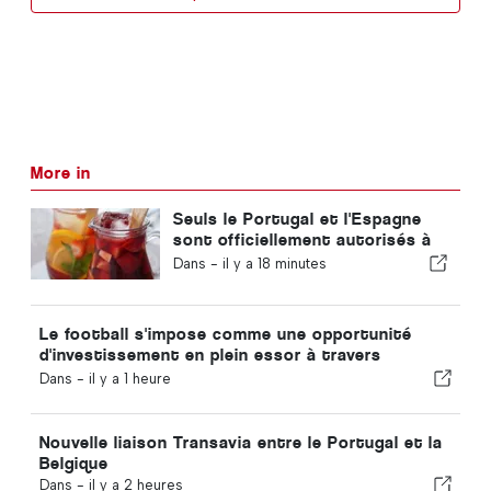
More in
Seuls le Portugal et l'Espagne
sont officiellement autorisés à
commercialiser la « sangria »
Dans -
il y a 18 minutes
sous ce nom
Le football s'impose comme une opportunité
d'investissement en plein essor à travers
l'Europe
Dans -
il y a 1 heure
Nouvelle liaison Transavia entre le Portugal et la
Belgique
Dans -
il y a 2 heures