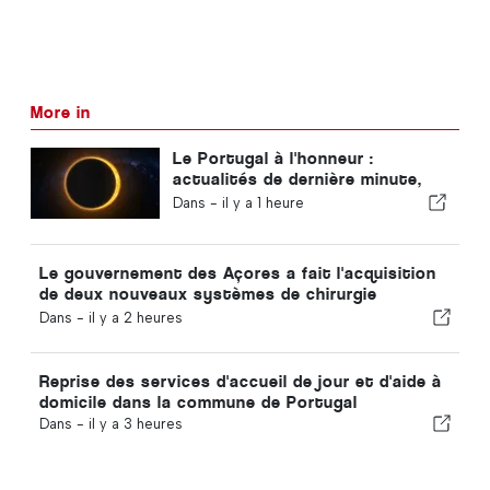
More in
Le Portugal à l'honneur :
actualités de dernière minute,
tendances touristiques et les
Dans -
il y a 1 heure
sujets qui font la une
Le gouvernement des Açores a fait l'acquisition
de deux nouveaux systèmes de chirurgie
robotisée
Dans -
il y a 2 heures
Reprise des services d'accueil de jour et d'aide à
domicile dans la commune de Portugal
Dans -
il y a 3 heures