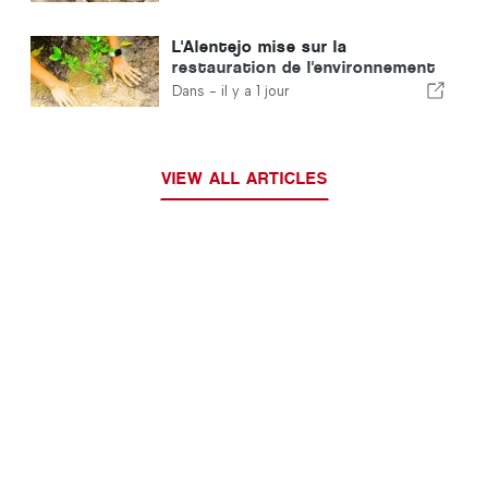
L'Alentejo mise sur la
restauration de l'environnement
grâce aux fonds européens
Dans -
il y a 1 jour
VIEW ALL ARTICLES