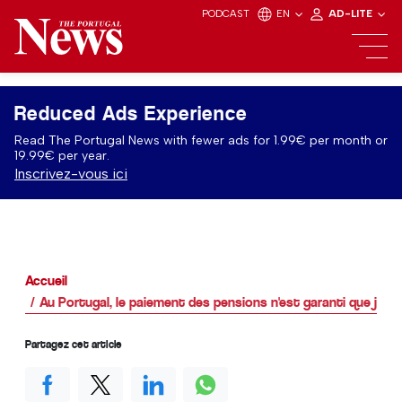
PODCAST
EN
AD-LITE
Reduced Ads Experience
Read The Portugal News with fewer ads for 1.99€ per month or
19.99€ per year.
Inscrivez-vous ici
Accueil
Au Portugal, le paiement des pensions n'est garanti que jusq
Partagez cet article