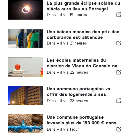
La plus grande éclipse solaire du
siècle aura lieu au Portugal
Dans -
il y a 19 heures
Une baisse massive des prix des
carburants est attendue
Dans -
il y a 21 heures
Les écoles maternelles du
district de Viana do Castelo ne
fermeront pas au Portugal
Dans -
il y a 22 heures
Une commune portugaise va
offrir des logements à ses
habitants
Dans -
il y a 23 heures
Une commune portugaise
investit plus de 190 000 € dans
l'approvisionnement en eau
Dans -
il y a 1 jour