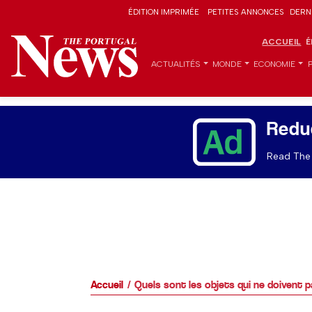
ÉDITION IMPRIMÉE
PETITES ANNONCES
DERN
ACCUEIL
É
ACTUALITÉS
MONDE
ECONOMIE
Redu
Read The 
Accueil
Quels sont les objets qui ne doivent p