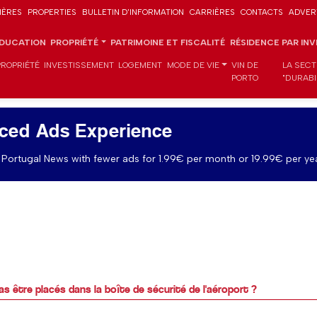
IÈRES
PROPERTIES
BULLETIN D'INFORMATION
CARRIÈRES
CONTACTS
ADVER
DUCATION
PROPRIÉTÉ
PATRIMOINE ET FISCALITÉ
RÉSIDENCE PAR IN
PROPRIÉTÉ
INVESTISSEMENT
LOGEMENT
MODE DE VIE
VIN DE
LA SECT
PORTO
"DURABI
ced Ads Experience
Portugal News with fewer ads for 1.99€ per month or 19.99€ per yea
as être placés dans la boîte de sécurité de l'aéroport ?