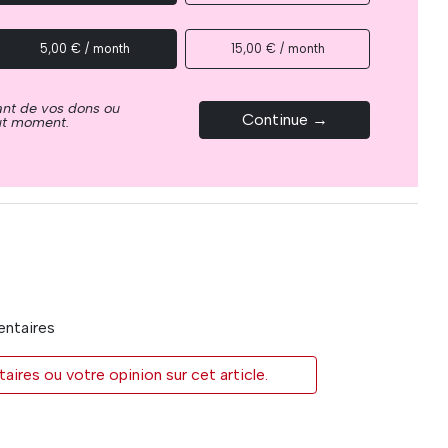
5,00 € / month
15,00 € / month
ant de vos dons ou
Continue →
out moment.
entaires
res ou votre opinion sur cet article.