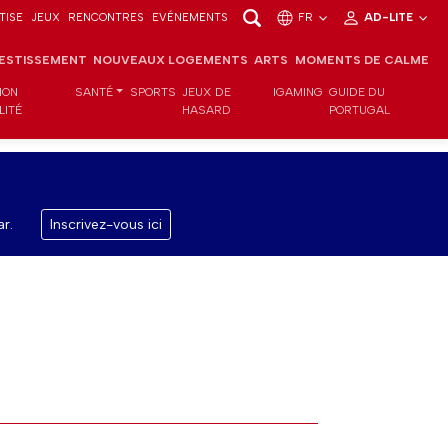
TISE
JEUX
RENCONTRES
EVÉNEMENTS
FR
AD-LITE
VESTISSEMENT
NOUVEAUX LOGEMENTS
ARTS
MOMENTS DE CALME
ION
SANTÉ
SPORTS
JEUX DE
IGAMING
GUIDE DU
LITÉ
HASARD
PORTUGAL
r.
Inscrivez-vous ici