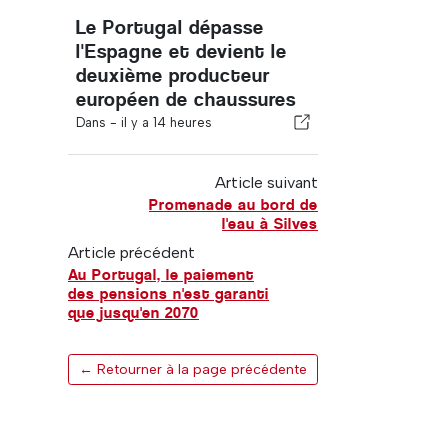
Le Portugal dépasse
l'Espagne et devient le
deuxième producteur
européen de chaussures
Dans -
il y a 14 heures
Article suivant
Promenade au bord de
l'eau à Silves
Article précédent
Au Portugal, le paiement
des pensions n'est garanti
que jusqu'en 2070
← Retourner à la page précédente