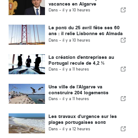
vacances en Algarve
Dans -
il y a 10 heures
Le pont du 25 avril fête ses 60
ans : il relie Lisbonne et Almada
depuis tout ce temps
Dans -
il y a 10 heures
La création d'entreprises au
Portugal recule de 4,2 %
Dans -
il y a 11 heures
Une ville de l'Algarve va
construire 204 logements
Dans -
il y a 11 heures
Les travaux d'urgence sur les
plages portugaises sont
terminés
Dans -
il y a 12 heures