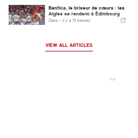
Benfica, le briseur de cœurs : les
Aigles se rendent à Édimbourg
avec un pied déjà qualifié pour le
Dans -
il y a 13 heures
tour suivant
VIEW ALL ARTICLES