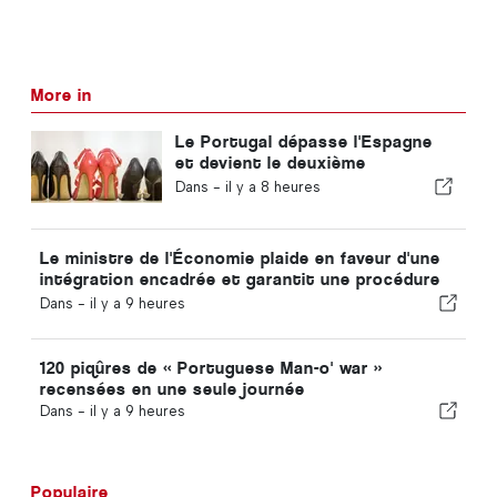
More in
Le Portugal dépasse l'Espagne
et devient le deuxième
producteur européen de
Dans -
il y a 8 heures
chaussures
Le ministre de l'Économie plaide en faveur d'une
intégration encadrée et garantit une procédure
accélérée pour les immigrés
Dans -
il y a 9 heures
120 piqûres de « Portuguese Man-o' war »
recensées en une seule journée
Dans -
il y a 9 heures
Populaire