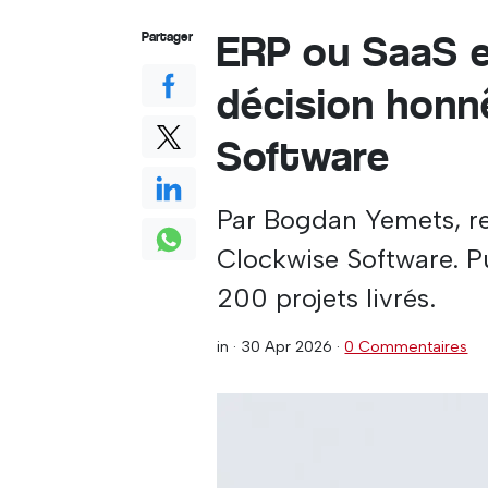
ERP ou SaaS e
Partager
décision honn
Software
Par Bogdan Yemets, re
Clockwise Software. Pu
200 projets livrés.
in ·
30 Apr 2026
·
0 Commentaires