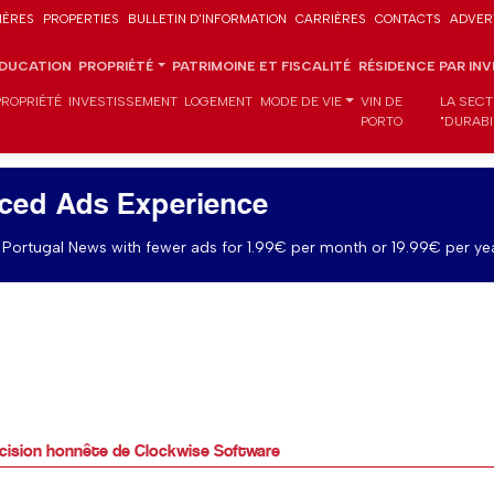
IÈRES
PROPERTIES
BULLETIN D'INFORMATION
CARRIÈRES
CONTACTS
ADVER
DUCATION
PROPRIÉTÉ
PATRIMOINE ET FISCALITÉ
RÉSIDENCE PAR IN
PROPRIÉTÉ
INVESTISSEMENT
LOGEMENT
MODE DE VIE
VIN DE
LA SECT
PORTO
"DURABI
ced Ads Experience
Portugal News with fewer ads for 1.99€ per month or 19.99€ per yea
cision honnête de Clockwise Software