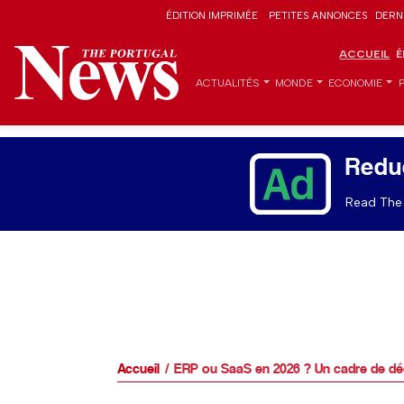
ÉDITION IMPRIMÉE
PETITES ANNONCES
DERN
ACCUEIL
É
ACTUALITÉS
MONDE
ECONOMIE
Redu
Read The 
Accueil
ERP ou SaaS en 2026 ? Un cadre de dé