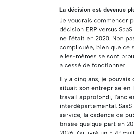
La décision est devenue plus
Je voudrais commencer par
décision ERP versus SaaS e
ne l'était en 2020. Non p
compliquée, bien que ce so
elles-mêmes se sont broui
a cessé de fonctionner.
Il y a cinq ans, je pouvais
situait son entreprise en 
travail approfondi, l'ancie
interdépartemental. SaaS p
service, la cadence de pub
brisée quelque part en 202
2026, j'ai livré un ERP mu