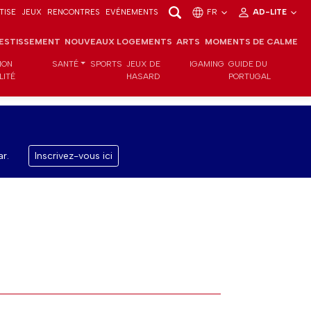
TISE
JEUX
RENCONTRES
EVÉNEMENTS
FR
AD-LITE
VESTISSEMENT
NOUVEAUX LOGEMENTS
ARTS
MOMENTS DE CALME
ION
SANTÉ
SPORTS
JEUX DE
IGAMING
GUIDE DU
LITÉ
HASARD
PORTUGAL
r.
Inscrivez-vous ici