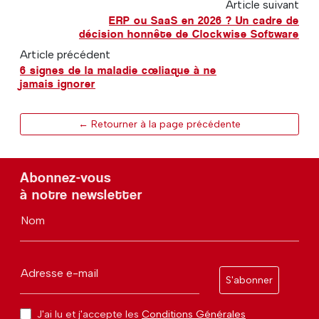
Article suivant
ERP ou SaaS en 2026 ? Un cadre de
décision honnête de Clockwise Software
Article précédent
6 signes de la maladie cœliaque à ne
jamais ignorer
← Retourner à la page précédente
Abonnez-vous
à notre newsletter
Nom
Adresse e-mail
S'abonner
J'ai lu et j'accepte les
Conditions Générales