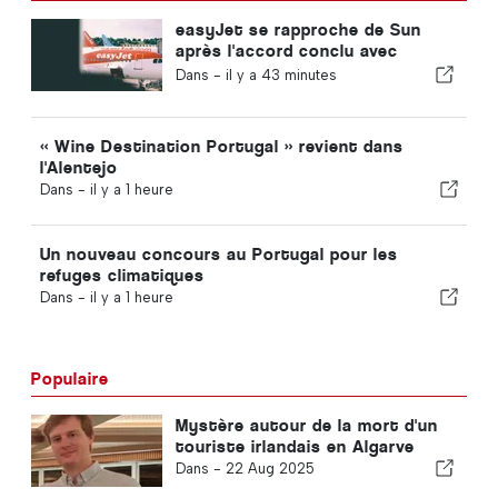
easyJet se rapproche de Sun
après l'accord conclu avec
Apollo
Dans -
il y a 43 minutes
« Wine Destination Portugal » revient dans
l'Alentejo
Dans -
il y a 1 heure
Un nouveau concours au Portugal pour les
refuges climatiques
Dans -
il y a 1 heure
Populaire
Mystère autour de la mort d'un
touriste irlandais en Algarve
Dans -
22 Aug 2025