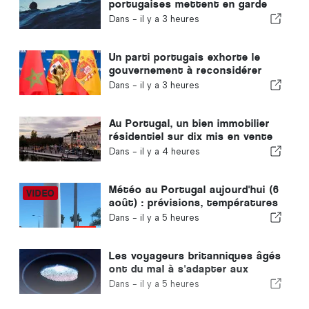
portugaises mettent en garde
contre les risques de noyade
Dans -
il y a 3 heures
Un parti portugais exhorte le
gouvernement à reconsidérer
l'organisation de la Coupe du
Dans -
il y a 3 heures
monde 2030 par le Maroc en
raison de la crise de Ceuta
Au Portugal, un bien immobilier
résidentiel sur dix mis en vente
se vend en moins d'une semaine
Dans -
il y a 4 heures
Météo au Portugal aujourd'hui (6
août) : prévisions, températures
et à quoi s'attendre
Dans -
il y a 5 heures
Les voyageurs britanniques âgés
ont du mal à s'adapter aux
nouveaux contrôles
Dans -
il y a 5 heures
d'empreintes digitales mis en
place par l'Union européenne