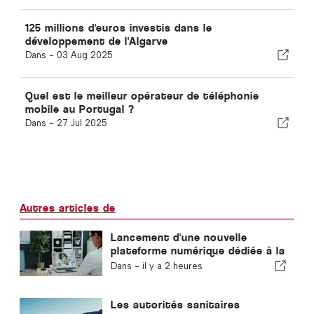
125 millions d'euros investis dans le
développement de l'Algarve
Dans -
03 Aug 2025
Quel est le meilleur opérateur de téléphonie
mobile au Portugal ?
Dans -
27 Jul 2025
Autres articles de
Lancement d'une nouvelle
plateforme numérique dédiée à la
santé au Portugal
Dans -
il y a 2 heures
Les autorités sanitaires