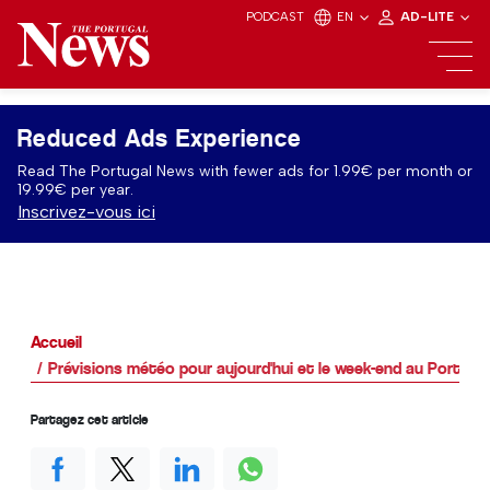
PODCAST
EN
AD-LITE
Reduced Ads Experience
Read The Portugal News with fewer ads for 1.99€ per month or
19.99€ per year.
Inscrivez-vous ici
Accueil
Prévisions météo pour aujourd'hui et le week-end au Portugal
Partagez cet article