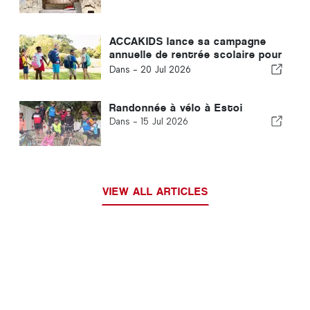
ACCAKIDS lance sa campagne
annuelle de rentrée scolaire pour
offrir à chaque enfant un départ
Dans -
20 Jul 2026
équitable dans la vie
Randonnée à vélo à Estoi
Dans -
15 Jul 2026
VIEW ALL ARTICLES