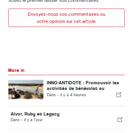
Soyez le premier laisser vos commentaires
Envoyez-nous vos commentaires ou
votre opinion sur cet article.
More in
INNO-ANTIDOTE : Promouvoir les
activités de bénévolat au
Portugal
Dans -
il y a 4 heures
Alvor, Ruby et Legacy
Dans -
il y a 1 jour