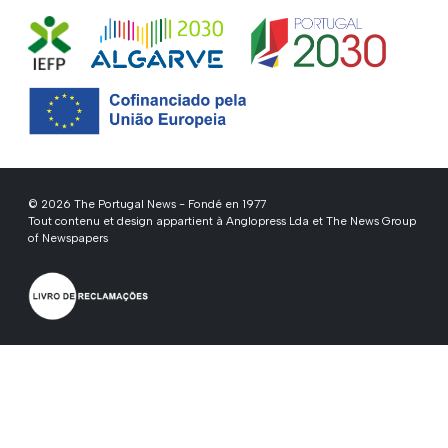
© 2026 The Portugal News - Fondé en 1977
Tout contenu et design appartient à Anglopress Lda et The News Group
of Newspapers