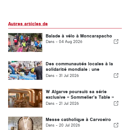
Autres articles de
Balade à vélo à Moncarapacho
Dans -
04 Aug 2026
Des communautés locales à la
solidarité mondiale : une
réponse collective après les
Dans -
31 Jul 2026
tremblements de terre au
Venezuela
W Algarve poursuit sa série
exclusive « Sommelier’s Table »
avec Buçaco
Dans -
21 Jul 2026
Messe catholique à Carvoeiro
Dans -
20 Jul 2026