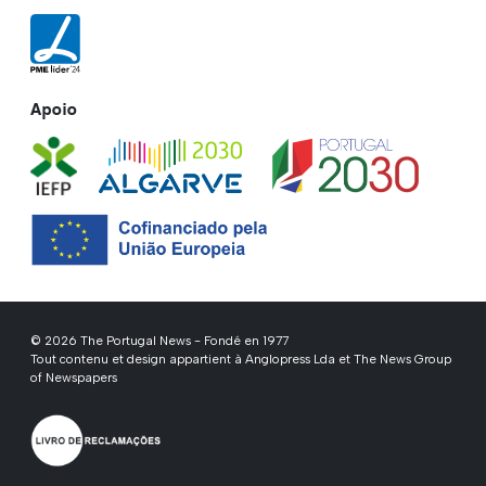
Apoio
© 2026 The Portugal News - Fondé en 1977
Tout contenu et design appartient à Anglopress Lda et The News Group
of Newspapers