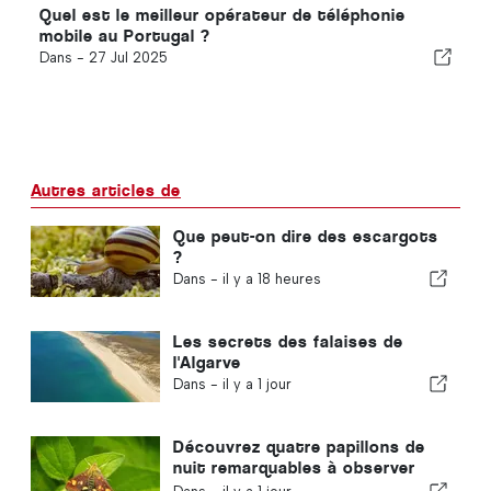
Quel est le meilleur opérateur de téléphonie
mobile au Portugal ?
Dans -
27 Jul 2025
Autres articles de
Que peut-on dire des escargots
?
Dans -
il y a 18 heures
Les secrets des falaises de
l'Algarve
Dans -
il y a 1 jour
Découvrez quatre papillons de
nuit remarquables à observer
dans votre jardin