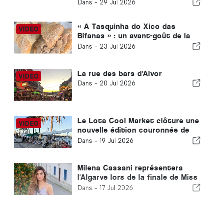
Carvoeiro
Dans -
29 Jul 2026
« A Tasquinha do Xico das
Bifanas » : un avant-goût de la
tradition au marché d'Armação
Dans -
23 Jul 2026
de Pêra
La rue des bars d'Alvor
Dans -
20 Jul 2026
Le Lota Cool Market clôture une
nouvelle édition couronnée de
succès à Portimão
Dans -
19 Jul 2026
Milena Cassani représentera
l'Algarve lors de la finale de Miss
Portugal
Dans -
17 Jul 2026