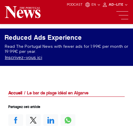
PODCAST
EN
AD-LITE
Reduced Ads Experience
Read The Portugal News with fewer ads for 1.99€ per month or
19.99€ per year.
Inscrivez-vous ici
Accueil
Le bar de plage idéal en Algarve
Partagez cet article