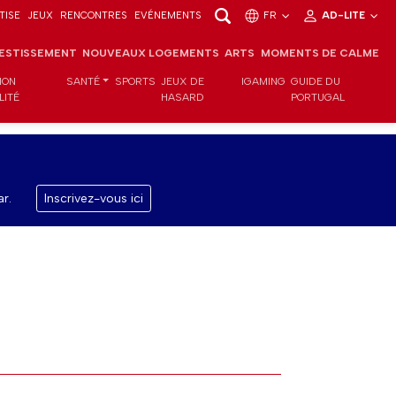
TISE
JEUX
RENCONTRES
EVÉNEMENTS
FR
AD-LITE
VESTISSEMENT
NOUVEAUX LOGEMENTS
ARTS
MOMENTS DE CALME
ION
SANTÉ
SPORTS
JEUX DE
IGAMING
GUIDE DU
LITÉ
HASARD
PORTUGAL
r.
Inscrivez-vous ici