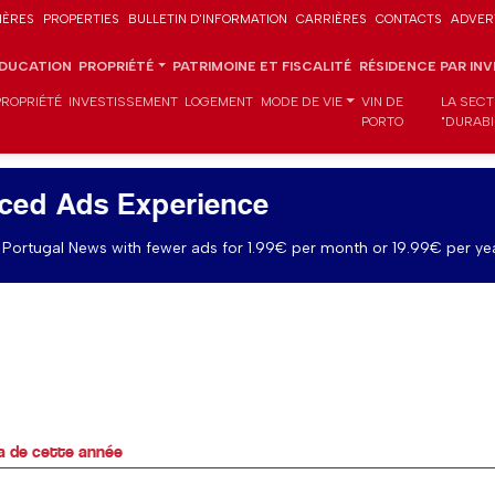
IÈRES
PROPERTIES
BULLETIN D'INFORMATION
CARRIÈRES
CONTACTS
ADVER
DUCATION
PROPRIÉTÉ
PATRIMOINE ET FISCALITÉ
RÉSIDENCE PAR IN
PROPRIÉTÉ
INVESTISSEMENT
LOGEMENT
MODE DE VIE
VIN DE
LA SECT
PORTO
"DURABI
ced Ads Experience
Portugal News with fewer ads for 1.99€ per month or 19.99€ per yea
la de cette année