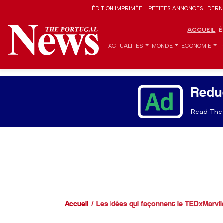
ÉDITION IMPRIMÉE
PETITES ANNONCES
DERN
ACCUEIL
É
ACTUALITÉS
MONDE
ECONOMIE
Redu
Read The 
Accueil
Les idées qui façonnent le TEDxMarvi