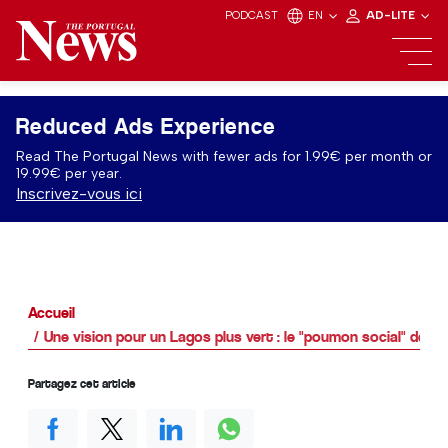
PODCAST
EN
AD-LITE
Reduced Ads Experience
Read The Portugal News with fewer ads for 1.99€ per month or
19.99€ per year.
Inscrivez-vous ici
Accueil
Une vision pour un Lagos plus vert : le "poumon social" de 
Partagez cet article