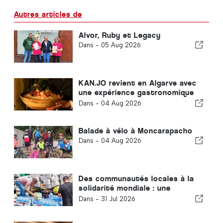
Autres articles de
Alvor, Ruby et Legacy
Dans -
05 Aug 2026
KAN.JO revient en Algarve avec
une expérience gastronomique
d'inspiration asiatique
Dans -
04 Aug 2026
Balade à vélo à Moncarapacho
Dans -
04 Aug 2026
Des communautés locales à la
solidarité mondiale : une
réponse collective après les
Dans -
31 Jul 2026
tremblements de terre au
Venezuela