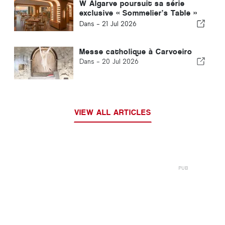
W Algarve poursuit sa série
exclusive « Sommelier’s Table »
avec Buçaco
Dans -
21 Jul 2026
Messe catholique à Carvoeiro
Dans -
20 Jul 2026
VIEW ALL ARTICLES