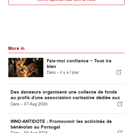
More in
Fais-moi confiance – Tout ira
bien
Dans -
il y a 1 jour
Des danseurs organisent une collecte de fonds
au profit d'une association caritative dédiée aux
chats
Dans -
07 Aug 2026
INNO-ANTIDOTE : Promouvoir les activités de
bénévolat au Portugal
Dans -
06 Aug 2026