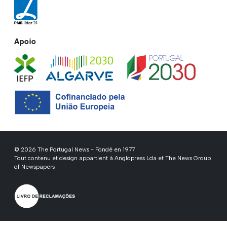
Apoio
© 2026 The Portugal News - Fondé en 1977
Tout contenu et design appartient à Anglopress Lda et The News Group
of Newspapers