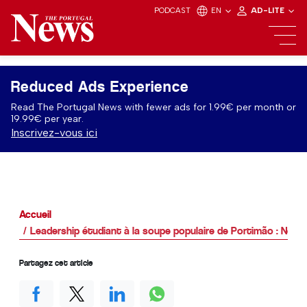
PODCAST
EN
AD-LITE
Reduced Ads Experience
Read The Portugal News with fewer ads for 1.99€ per month or
19.99€ per year.
Inscrivez-vous ici
Accueil
Leadership étudiant à la soupe populaire de Portimão : Nourr
Partagez cet article