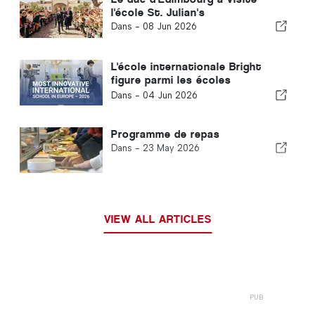
l'école St. Julian's
Dans -
08 Jun 2026
L'école internationale Bright
figure parmi les écoles
internationales les plus
Dans -
04 Jun 2026
innovantes d'Europe - 2026
Programme de repas
Dans -
23 May 2026
VIEW ALL ARTICLES