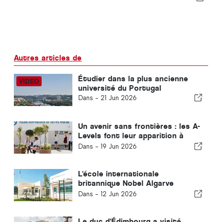
Autres articles de
Étudier dans la plus ancienne
université du Portugal
Dans -
21 Jun 2026
Un avenir sans frontières : les A-
Levels font leur apparition à
Torres Vedras
Dans -
19 Jun 2026
L'école internationale
britannique Nobel Algarve
d'Almancil accueillera un
Dans -
12 Jun 2026
événement prestigieux du
Baccalauréat International au
Portugal
Le duc d'Édimbourg a visité