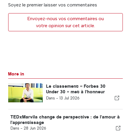
Soyez le premier laisser vos commentaires
Envoyez-nous vos commentaires ou
votre opinion sur cet article.
More in
Le classement « Forbes 30
Under 30 » met à l'honneur
Gonçalo Santos, dont le
Dans -
13 Jul 2026
parcours a débuté à Madère et
s'étend désormais jusqu'à
l'Algarve
TEDxMarvila change de perspective : de l'amour à
l'apprentissage
Dans -
28 Jun 2026