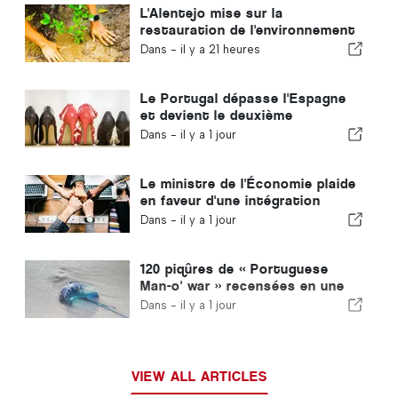
L'Alentejo mise sur la
restauration de l'environnement
grâce aux fonds européens
Dans -
il y a 21 heures
Le Portugal dépasse l'Espagne
et devient le deuxième
producteur européen de
Dans -
il y a 1 jour
chaussures
Le ministre de l'Économie plaide
en faveur d'une intégration
encadrée et garantit une
Dans -
il y a 1 jour
procédure accélérée pour les
immigrés
120 piqûres de « Portuguese
Man-o' war » recensées en une
seule journée
Dans -
il y a 1 jour
VIEW ALL ARTICLES