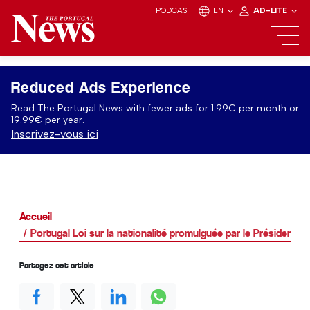
PODCAST
EN
AD-LITE
Reduced Ads Experience
Read The Portugal News with fewer ads for 1.99€ per month or
19.99€ per year.
Inscrivez-vous ici
Accueil
Portugal Loi sur la nationalité promulguée par le Président d
Partagez cet article