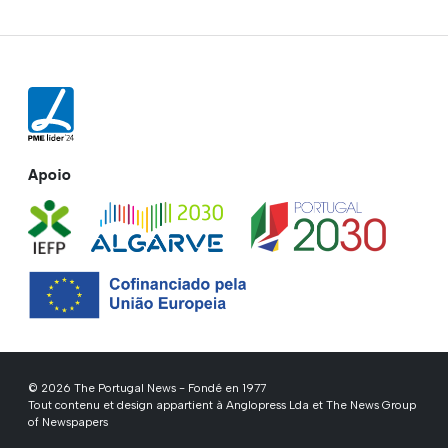
Apoio
© 2026 The Portugal News - Fondé en 1977
Tout contenu et design appartient à Anglopress Lda et The News Group
of Newspapers