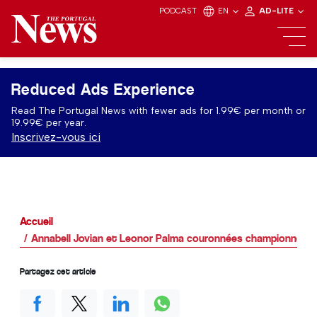
PODCAST
EN
AD-LITE
Reduced Ads Experience
Read The Portugal News with fewer ads for 1.99€ per month or
19.99€ per year.
Inscrivez-vous ici
Accueil
Annabell Jovian et Leonor Palma couronnées championnes nat
Partagez cet article