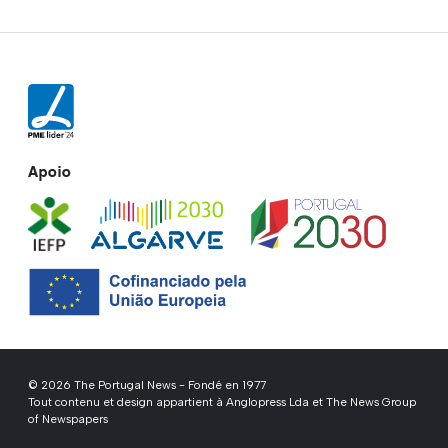
Apoio
© 2026 The Portugal News - Fondé en 1977
Tout contenu et design appartient à Anglopress Lda et The News Group
of Newspapers