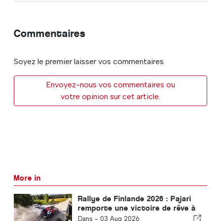
Commentaires
Soyez le premier laisser vos commentaires
Envoyez-nous vos commentaires ou
votre opinion sur cet article.
More in
Rallye de Finlande 2026 : Pajari
remporte une victoire de rêve à
domicile
Dans -
03 Aug 2026