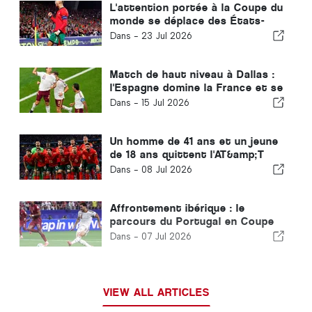
L'attention portée à la Coupe du
monde se déplace des États-
Unis vers la péninsule ibérique
Dans -
23 Jul 2026
Match de haut niveau à Dallas :
l'Espagne domine la France et se
qualifie pour la finale de la
Dans -
15 Jul 2026
Coupe du monde
Un homme de 41 ans et un jeune
de 18 ans quittent l'AT&amp;T
Stadium de Dallas
Dans -
08 Jul 2026
Affrontement ibérique : le
parcours du Portugal en Coupe
du monde mis fin par l'Espagne
Dans -
07 Jul 2026
VIEW ALL ARTICLES