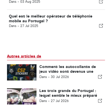
Dans -
03 Aug 2025
Quel est le meilleur opérateur de téléphonie
mobile au Portugal ?
Dans -
27 Jul 2025
Autres articles de
Comment les autocollants de
jeux vidéo sont devenus une
source de revenus pour les
Dans -
30 Jul 2026
équipes d'e-sport
Les trois grands du Portugal :
lequel semble le mieux préparé
pour la nouvelle saison ?
Dans -
27 Jul 2026