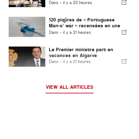
encadrée et garantit une
Dans -
il y a 20 heures
procédure accélérée pour les
immigrés
120 piqûres de « Portuguese
Man-o' war » recensées en une
seule journée
Dans -
il y a 21 heures
Le Premier ministre part en
vacances en Algarve
Dans -
il y a 21 heures
VIEW ALL ARTICLES