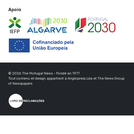
Apoio
© 2026 The Portugal News - Fondé en 1977
Tout contenu et design appartient à Anglopress Lda et The News Group
of Newspapers