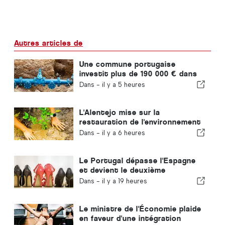
Autres articles de
Une commune portugaise
investit plus de 190 000 € dans
l'approvisionnement en eau
Dans -
il y a 5 heures
L'Alentejo mise sur la
restauration de l'environnement
grâce aux fonds européens
Dans -
il y a 6 heures
Le Portugal dépasse l'Espagne
et devient le deuxième
producteur européen de
Dans -
il y a 19 heures
chaussures
Le ministre de l'Économie plaide
en faveur d'une intégration