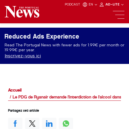
PODCAST
EN
AD-LITE
Reduced Ads Experience
Read The Portugal News with fewer ads for 1.99€ per month or
19.99€ per year.
Inscrivez-vous ici
Accueil
Le PDG de Ryanair demande l'interdiction de l'alcool dans le
Partagez cet article