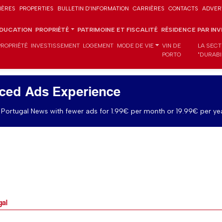
IÈRES
PROPERTIES
BULLETIN D'INFORMATION
CARRIÈRES
CONTACTS
ADVER
DUCATION
PROPRIÉTÉ
PATRIMOINE ET FISCALITÉ
RÉSIDENCE PAR IN
PROPRIÉTÉ
INVESTISSEMENT
LOGEMENT
MODE DE VIE
VIN DE
LA SECT
PORTO
"DURABI
ced Ads Experience
Portugal News with fewer ads for 1.99€ per month or 19.99€ per yea
gal