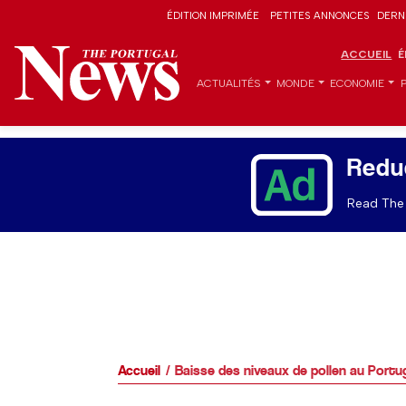
ÉDITION IMPRIMÉE
PETITES ANNONCES
DERN
ACCUEIL
É
ACTUALITÉS
MONDE
ECONOMIE
Redu
Read The 
Accueil
Baisse des niveaux de pollen au Portu