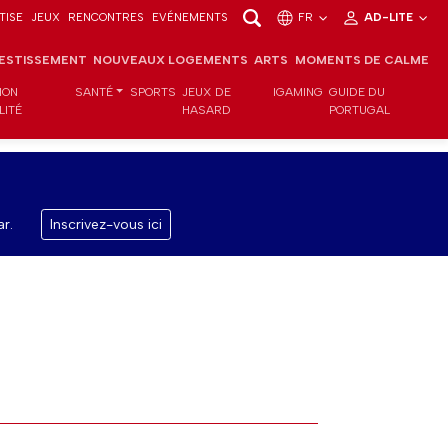
TISE
JEUX
RENCONTRES
EVÉNEMENTS
FR
AD-LITE
VESTISSEMENT
NOUVEAUX LOGEMENTS
ARTS
MOMENTS DE CALME
ION
SANTÉ
SPORTS
JEUX DE
IGAMING
GUIDE DU
LITÉ
HASARD
PORTUGAL
r.
Inscrivez-vous ici