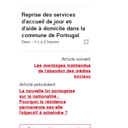
Reprise des services
d'accueil de jour et
d'aide à domicile dans la
commune de Portugal
Dans -
il y a 2 heures
Article suivant
Les avantages inattendus
de l'abandon des médias
sociaux
Article précédent
La nouvelle loi portugaise
sur la nationalité :
Pourquoi la résidence
permanente est-elle
l'objectif à atteindre ?