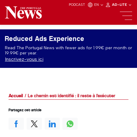
PODCAST
EN
AD-LITE
Reduced Ads Experience
Read The Portugal News with fewer ads for 1.99€ per month or
19.99€ per year.
Inscrivez-vous ici
Accueil
Le chemin est identifié : il reste à l'exécuter
Partagez cet article