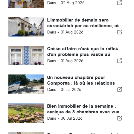
Dans -
02 Aug 2026
L'immobilier de demain sera
caractérisé par sa résilience, et
pas seulement par son
Dans -
01 Aug 2026
emplacement
Cette affaire n'est que le reflet
d'un problème plus vaste au
Portugal
Dans -
01 Aug 2026
Un nouveau chapitre pour
Comporta : là où les relations
ouvrent la voie à des
Dans -
31 Jul 2026
opportunités extraordinaires
Bien immobilier de la semaine :
attique de 3 chambres avec vue
sur le golf et la mer à Vilamoura
Dans -
30 Jul 2026