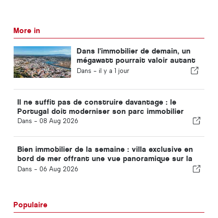
More in
Dans l'immobilier de demain, un
mégawatt pourrait valoir autant
qu'un mètre carré
Dans -
il y a 1 jour
Il ne suffit pas de construire davantage : le
Portugal doit moderniser son parc immobilier
Dans -
08 Aug 2026
Bien immobilier de la semaine : villa exclusive en
bord de mer offrant une vue panoramique sur la
mer et sur les montagnes de l'Arrábida
Dans -
06 Aug 2026
Populaire