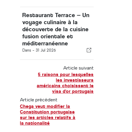
Restaurant Terrace — Un
voyage culinaire à la
découverte de la cuisine
fusion orientale et
méditerranéenne
Dans -
31 Jul 2026
Article suivant
5 raisons pour lesquelles
les investisseurs
américains choisissent le
visa d'or portugais
Article précédent
Chega veut modifier la
Constitution portugaise
sur les articles relatifs à
la nationalité