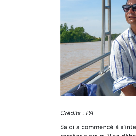
Crédits : PA
Saidi a commencé à s'inter
recréer alors qu'il se déb