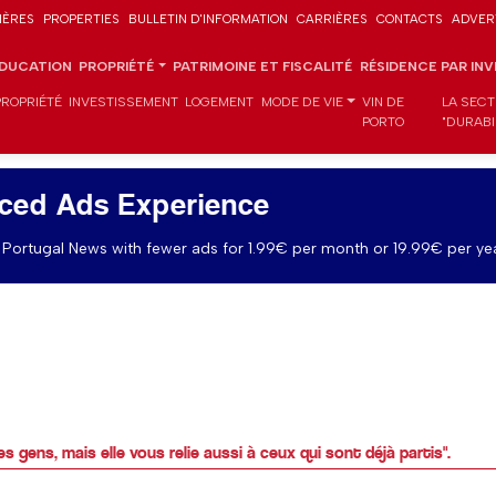
IÈRES
PROPERTIES
BULLETIN D'INFORMATION
CARRIÈRES
CONTACTS
ADVER
DUCATION
PROPRIÉTÉ
PATRIMOINE ET FISCALITÉ
RÉSIDENCE PAR IN
PROPRIÉTÉ
INVESTISSEMENT
LOGEMENT
MODE DE VIE
VIN DE
LA SECT
PORTO
"DURABI
ced Ads Experience
Portugal News with fewer ads for 1.99€ per month or 19.99€ per yea
es gens, mais elle vous relie aussi à ceux qui sont déjà partis".