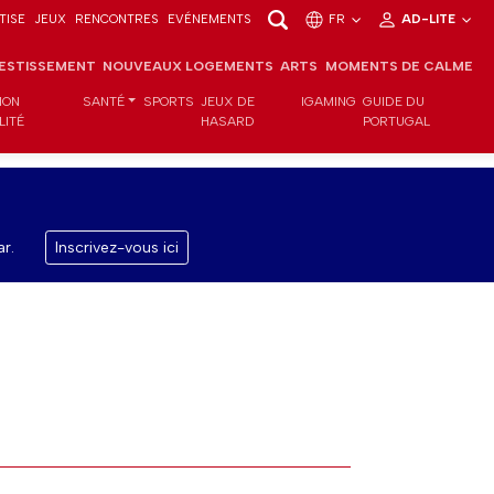
TISE
JEUX
RENCONTRES
EVÉNEMENTS
FR
AD-LITE
VESTISSEMENT
NOUVEAUX LOGEMENTS
ARTS
MOMENTS DE CALME
ION
SANTÉ
SPORTS
JEUX DE
IGAMING
GUIDE DU
LITÉ
HASARD
PORTUGAL
r.
Inscrivez-vous ici