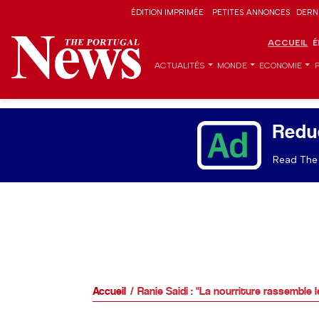
ÉDITION IMPRIMÉE
PETITES ANNONCES
DERN
ACCUEIL
É
ACTUALITÉS
MONDE
ECONOMIE
Redu
Read The 
Accueil
Ranie Saidi : "La nourriture rassemble l