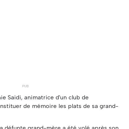
ie Saidi, animatrice d'un club de
onstituer de mémoire les plats de sa grand-
ma défunte grand-mère a été volé après son