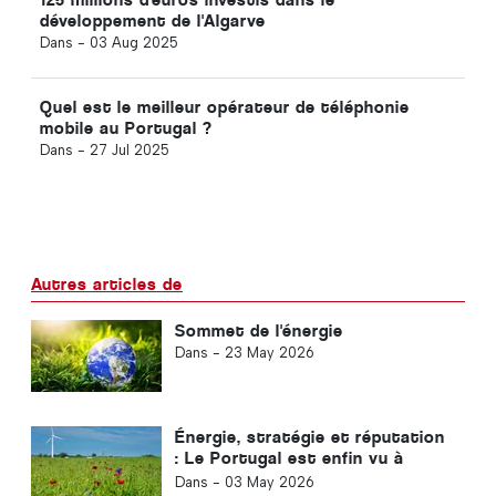
développement de l'Algarve
Dans -
03 Aug 2025
Quel est le meilleur opérateur de téléphonie
mobile au Portugal ?
Dans -
27 Jul 2025
Autres articles de
Sommet de l'énergie
Dans -
23 May 2026
Énergie, stratégie et réputation
: Le Portugal est enfin vu à
l'étranger
Dans -
03 May 2026