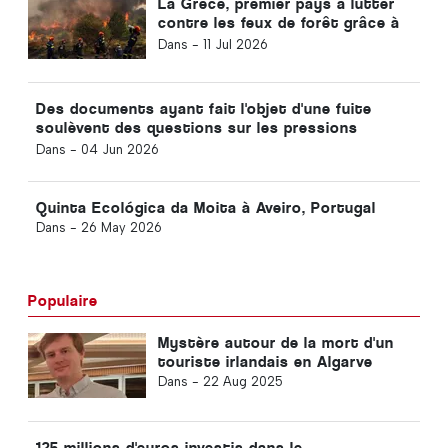
La Grèce, premier pays à lutter
contre les feux de forêt grâce à
la technologie spatiale
Dans -
11 Jul 2026
Des documents ayant fait l'objet d'une fuite
soulèvent des questions sur les pressions
politiques exercées lors de la sélection des
Dans -
04 Jun 2026
projets de l'UE relatifs aux matières premières
stratégiques
Quinta Ecológica da Moita à Aveiro, Portugal
Dans -
26 May 2026
Populaire
Mystère autour de la mort d'un
touriste irlandais en Algarve
Dans -
22 Aug 2025
125 millions d'euros investis dans le