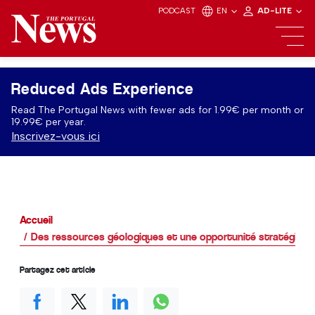
PODCAST
EN
AD-LITE
Reduced Ads Experience
Read The Portugal News with fewer ads for 1.99€ per month or
19.99€ per year.
Inscrivez-vous ici
Accueil
Des ressources géologiques et une opportunité stratégique 
Partagez cet article