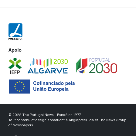
Apoio
© 2026 The Portugal News - Fondé en 1977
Tout contenu et design appartient à Anglopress Lda et The News Group
of Newspapers