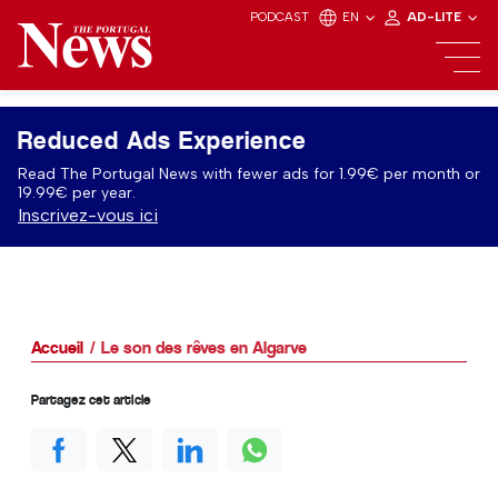
PODCAST
EN
AD-LITE
Reduced Ads Experience
Read The Portugal News with fewer ads for 1.99€ per month or
19.99€ per year.
Inscrivez-vous ici
Accueil
Le son des rêves en Algarve
Partagez cet article