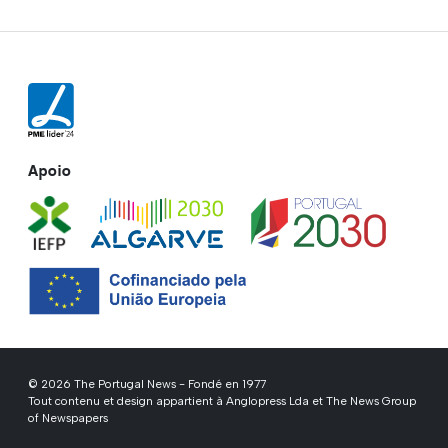
Apoio
© 2026 The Portugal News - Fondé en 1977
Tout contenu et design appartient à Anglopress Lda et The News Group
of Newspapers