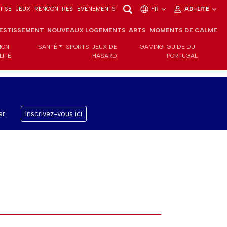
TISE
JEUX
RENCONTRES
EVÉNEMENTS
FR
AD-LITE
VESTISSEMENT
NOUVEAUX LOGEMENTS
ARTS
MOMENTS DE CALME
ION
SANTÉ
SPORTS
JEUX DE
IGAMING
GUIDE DU
LITÉ
HASARD
PORTUGAL
r.
Inscrivez-vous ici