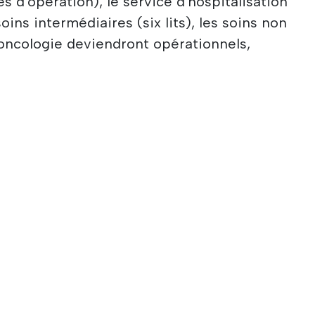
es d'opération), le service d'hospitalisation
oins intermédiaires (six lits), les soins non
oncologie deviendront opérationnels,