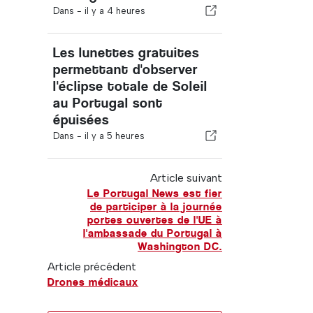
Dans -
il y a 4 heures
Les lunettes gratuites
permettant d'observer
l'éclipse totale de Soleil
au Portugal sont
épuisées
Dans -
il y a 5 heures
Article suivant
Le Portugal News est fier
de participer à la journée
portes ouvertes de l'UE à
l'ambassade du Portugal à
Washington DC.
Article précédent
Drones médicaux