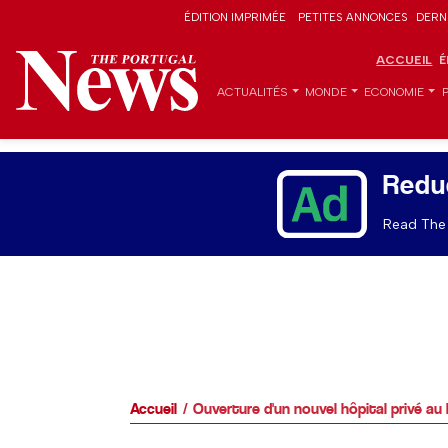
ÉDITION IMPRIMÉE
PETITES ANNONCES
DERN
ACCUEIL
É
ACTUALITÉS
MONDE
ECONOMIE
Redu
Read The 
Accueil
Ouverture d'un nouvel hôpital privé au