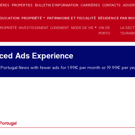
IÈRES
PROPERTIES
BULLETIN D'INFORMATION
CARRIÈRES
CONTACTS
ADVER
DUCATION
PROPRIÉTÉ
PATRIMOINE ET FISCALITÉ
RÉSIDENCE PAR IN
PROPRIÉTÉ
INVESTISSEMENT
LOGEMENT
MODE DE VIE
VIN DE
LA SECT
PORTO
"DURABI
ced Ads Experience
Portugal News with fewer ads for 1.99€ per month or 19.99€ per yea
 Portugal