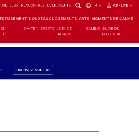
TISE
JEUX
RENCONTRES
EVÉNEMENTS
FR
AD-LITE
VESTISSEMENT
NOUVEAUX LOGEMENTS
ARTS
MOMENTS DE CALME
ION
SANTÉ
SPORTS
JEUX DE
IGAMING
GUIDE DU
LITÉ
HASARD
PORTUGAL
r.
Inscrivez-vous ici