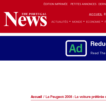
ÉDITION IMPRIMÉE
PETITES ANNONCES
DERN
ACCUEIL
É
ACTUALITÉS
MONDE
ECONOMIE
Redu
Read The 
Accueil
La Peugeot 2008 : La voiture préférée