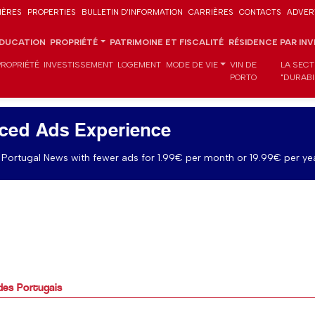
IÈRES
PROPERTIES
BULLETIN D'INFORMATION
CARRIÈRES
CONTACTS
ADVER
DUCATION
PROPRIÉTÉ
PATRIMOINE ET FISCALITÉ
RÉSIDENCE PAR IN
PROPRIÉTÉ
INVESTISSEMENT
LOGEMENT
MODE DE VIE
VIN DE
LA SECT
PORTO
"DURABI
ced Ads Experience
Portugal News with fewer ads for 1.99€ per month or 19.99€ per yea
 des Portugais