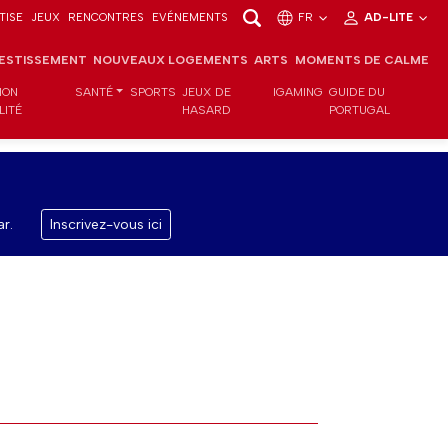
TISE
JEUX
RENCONTRES
EVÉNEMENTS
FR
AD-LITE
VESTISSEMENT
NOUVEAUX LOGEMENTS
ARTS
MOMENTS DE CALME
ION
SANTÉ
SPORTS
JEUX DE
IGAMING
GUIDE DU
LITÉ
HASARD
PORTUGAL
r.
Inscrivez-vous ici