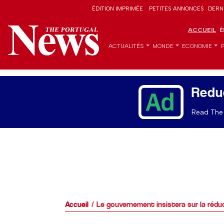
ÉDITION IMPRIMÉE
PETITES ANNONCES
DERN
ACCUEIL
É
ACTUALITÉS
MONDE
ECONOMIE
Redu
Read The 
Accueil
Le gouvernement insistera sur la réduc