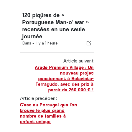
120 piqûres de «
Portuguese Man-o' war »
recensées en une seule
journée
Dans -
il y a 1 heure
Article suivant
Arade Premium Village : Un
nouveau projet
passionnant à Belavista-
Ferragudo, avec des prix à
partir de 260 000 € !
Article précédent
C'est au Portugal que l'on
trouve le plus grand
nombre de familles à
enfant unique