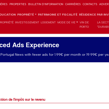
IÈRES
PROPERTIES
BULLETIN D'INFORMATION
CARRIÈRES
CONTACTS
ADVER
DUCATION
PROPRIÉTÉ
PATRIMOINE ET FISCALITÉ
RÉSIDENCE PAR IN
PROPRIÉTÉ
INVESTISSEMENT
LOGEMENT
MODE DE VIE
VIN DE
LA SECT
PORTO
"DURABI
ced Ads Experience
Portugal News with fewer ads for 1.99€ per month or 19.99€ per yea
tion de l'impôt sur le revenu