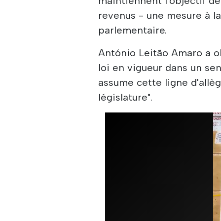
maintiennent l'objectif de
revenus - une mesure à l
parlementaire.
António Leitão Amaro a obs
loi en vigueur dans un se
assume cette ligne d'allè
législature".