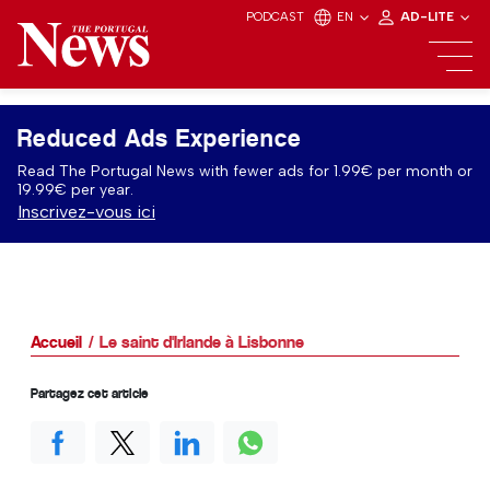
PODCAST
EN
AD-LITE
Reduced Ads Experience
Read The Portugal News with fewer ads for 1.99€ per month or
19.99€ per year.
Inscrivez-vous ici
Accueil
Le saint d'Irlande à Lisbonne
Partagez cet article