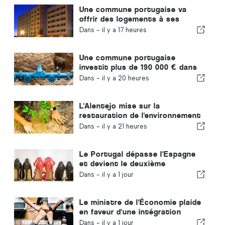
Une commune portugaise va
offrir des logements à ses
habitants
Dans -
il y a 17 heures
Une commune portugaise
investit plus de 190 000 € dans
l'approvisionnement en eau
Dans -
il y a 20 heures
L'Alentejo mise sur la
restauration de l'environnement
grâce aux fonds européens
Dans -
il y a 21 heures
Le Portugal dépasse l'Espagne
et devient le deuxième
producteur européen de
Dans -
il y a 1 jour
chaussures
Le ministre de l'Économie plaide
en faveur d'une intégration
encadrée et garantit une
Dans -
il y a 1 jour