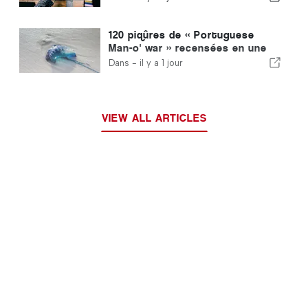
procédure accélérée pour les
immigrés
120 piqûres de « Portuguese
Man-o' war » recensées en une
seule journée
Dans -
il y a 1 jour
VIEW ALL ARTICLES