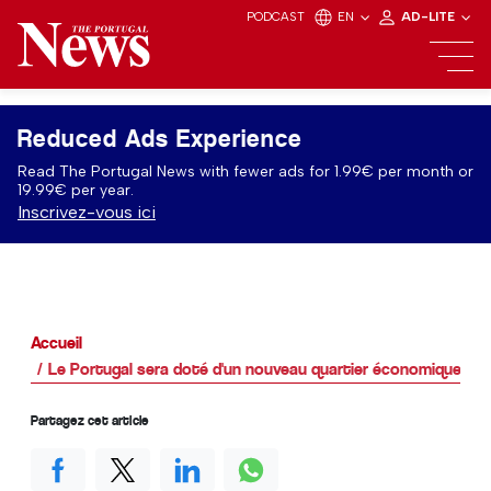
PODCAST
EN
AD-LITE
Reduced Ads Experience
Read The Portugal News with fewer ads for 1.99€ per month or
19.99€ per year.
Inscrivez-vous ici
Accueil
Le Portugal sera doté d'un nouveau quartier économique et
Partagez cet article