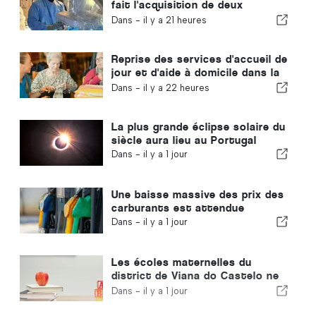
fait l'acquisition de deux
nouveaux systèmes de chirurgie
Dans -
il y a 21 heures
robotisée
Reprise des services d'accueil de
jour et d'aide à domicile dans la
commune de Portugal
Dans -
il y a 22 heures
La plus grande éclipse solaire du
siècle aura lieu au Portugal
Dans -
il y a 1 jour
Une baisse massive des prix des
carburants est attendue
Dans -
il y a 1 jour
Les écoles maternelles du
district de Viana do Castelo ne
fermeront pas au Portugal
Dans -
il y a 1 jour