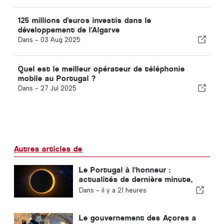
125 millions d'euros investis dans le
développement de l'Algarve
Dans -
03 Aug 2025
Quel est le meilleur opérateur de téléphonie
mobile au Portugal ?
Dans -
27 Jul 2025
Autres articles de
Le Portugal à l'honneur :
actualités de dernière minute,
tendances touristiques et les
Dans -
il y a 21 heures
sujets qui font la une
Le gouvernement des Açores a