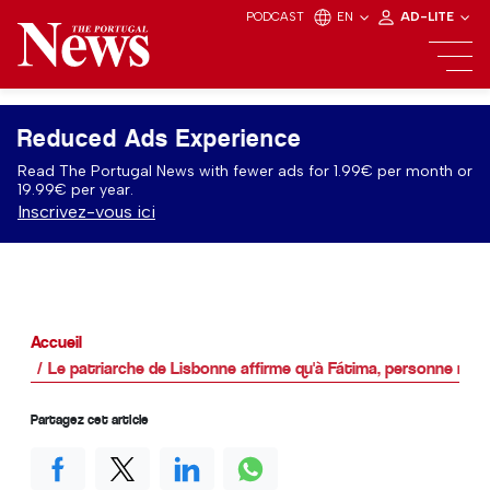
PODCAST
EN
AD-LITE
Reduced Ads Experience
Read The Portugal News with fewer ads for 1.99€ per month or
19.99€ per year.
Inscrivez-vous ici
Accueil
Le patriarche de Lisbonne affirme qu'à Fátima, personne n'es
Partagez cet article