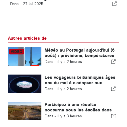
Dans -
27 Jul 2025
Autres articles de
Météo au Portugal aujourd'hui (6
août) : prévisions, températures
et à quoi s'attendre
Dans -
il y a 2 heures
Les voyageurs britanniques âgés
ont du mal à s'adapter aux
nouveaux contrôles
Dans -
il y a 2 heures
d'empreintes digitales mis en
place par l'Union européenne
Participez à une récolte
nocturne sous les étoiles dans
l'Alentejo
Dans -
il y a 3 heures