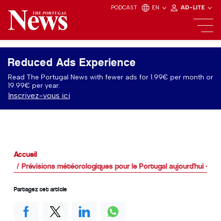
PODCAST
EN
AD-LITE
Reduced Ads Experience
Read The Portugal News with fewer ads for 1.99€ per month or
19.99€ per year.
Inscrivez-vous ici
Accueil
Prévisions météorologiques pour le Portugal aujourd'hui - 13/
Partagez cet article