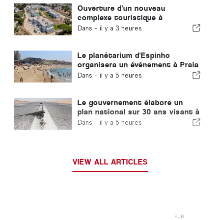
Ouverture d'un nouveau
complexe touristique à
Carvoeiro, géré par Carvoeiro
Dans -
il y a 3 heures
Branco
Le planétarium d'Espinho
organisera un événement à Praia
da Baía à l'occasion de l'éclipse
Dans -
il y a 5 heures
solaire au Portugal
Le gouvernement élabore un
plan national sur 30 ans visant à
renforcer la résilience du
Dans -
il y a 5 heures
Portugal face aux séismes
majeurs
VIEW ALL ARTICLES