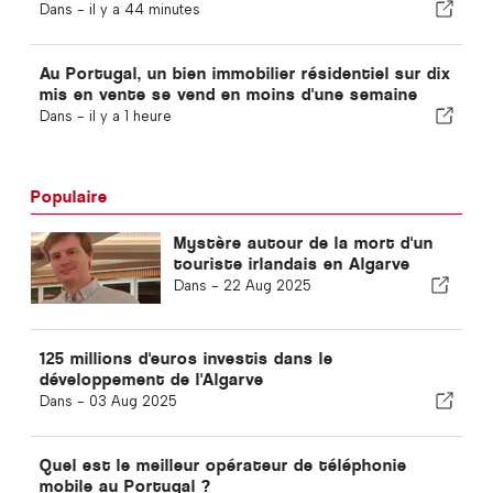
2030 par le Maroc en raison de la crise de Ceuta
Dans -
il y a 44 minutes
Au Portugal, un bien immobilier résidentiel sur dix
mis en vente se vend en moins d'une semaine
Dans -
il y a 1 heure
Populaire
Mystère autour de la mort d'un
touriste irlandais en Algarve
Dans -
22 Aug 2025
125 millions d'euros investis dans le
développement de l'Algarve
Dans -
03 Aug 2025
Quel est le meilleur opérateur de téléphonie
mobile au Portugal ?