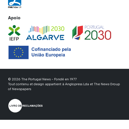
Apoio
© 2026 The Portugal News - Fondé en 1977
Tout contenu et design appartient à Anglopress Lda et The News Group
of Newspapers