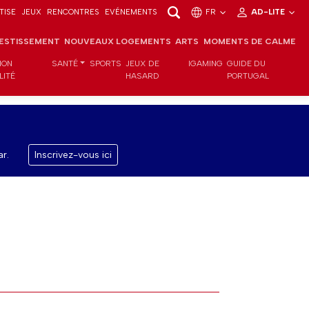
TISE
JEUX
RENCONTRES
EVÉNEMENTS
FR
AD-LITE
VESTISSEMENT
NOUVEAUX LOGEMENTS
ARTS
MOMENTS DE CALME
ION
SANTÉ
SPORTS
JEUX DE
IGAMING
GUIDE DU
LITÉ
HASARD
PORTUGAL
r.
Inscrivez-vous ici