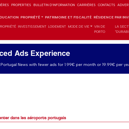
IÈRES
PROPERTIES
BULLETIN D'INFORMATION
CARRIÈRES
CONTACTS
ADVER
DUCATION
PROPRIÉTÉ
PATRIMOINE ET FISCALITÉ
RÉSIDENCE PAR IN
PROPRIÉTÉ
INVESTISSEMENT
LOGEMENT
MODE DE VIE
VIN DE
LA SECT
PORTO
"DURABI
ced Ads Experience
Portugal News with fewer ads for 1.99€ per month or 19.99€ per yea
nter dans les aéroports portugais