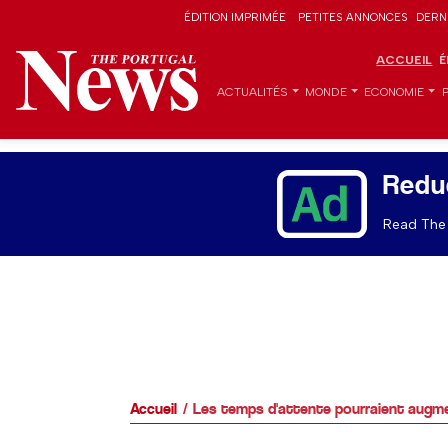
ÉDITION IMPRIMÉE
PETITES ANNONCES
DERN
ACCUEIL
É
ACTUALITÉS
MONDE
ECONOMIE
Redu
Read The 
Accueil
Les temps d'attente pourraient augme