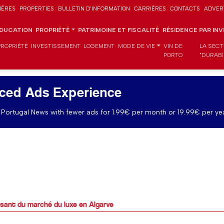
IÈRES
PROPERTIES
BULLETIN D'INFORMATION
CARRIÈRES
CONTACTS
ADVER
DUCATION
PROPRIÉTÉ
PATRIMOINE ET FISCALITÉ
RÉSIDENCE PAR IN
PROPRIÉTÉ
INVESTISSEMENT
LOGEMENT
MODE DE VIE
VIN DE
LA SECT
PORTO
"DURABI
ced Ads Experience
Portugal News with fewer ads for 1.99€ per month or 19.99€ per yea
issant du marché du luxe en Algarve