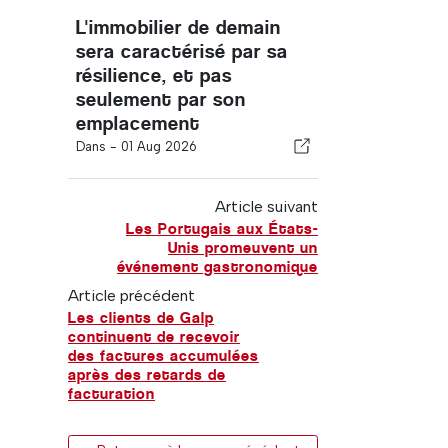
L'immobilier de demain
sera caractérisé par sa
résilience, et pas
seulement par son
emplacement
Dans -
01 Aug 2026
Article suivant
Les Portugais aux États-
Unis promeuvent un
événement gastronomique
Article précédent
Les clients de Galp
continuent de recevoir
des factures accumulées
après des retards de
facturation