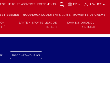
TISE
JEUX
RENCONTRES
EVÉNEMENTS
FR
AD-LITE
VESTISSEMENT
NOUVEAUX LOGEMENTS
ARTS
MOMENTS DE CALME
ION
SANTÉ
SPORTS
JEUX DE
IGAMING
GUIDE DU
LITÉ
HASARD
PORTUGAL
r.
Inscrivez-vous ici