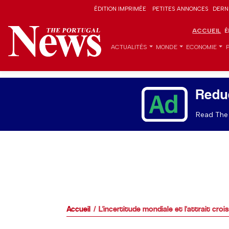
ÉDITION IMPRIMÉE
PETITES ANNONCES
DERN
ACCUEIL
É
ACTUALITÉS
MONDE
ECONOMIE
Redu
Read The 
Accueil
L'incertitude mondiale et l'attrait cro