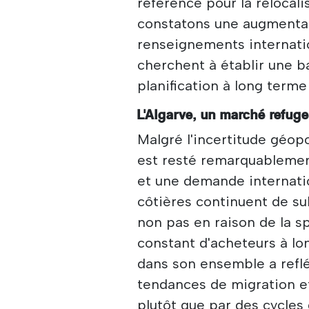
référence pour la relocali
constatons une augmenta
renseignements internatio
cherchent à établir une b
planification à long term
L'Algarve, un marché refug
Malgré l'incertitude géopo
est resté remarquablement
et une demande internati
côtières continuent de sub
non pas en raison de la spé
constant d'acheteurs à lo
dans son ensemble a reflé
tendances de migration et
plutôt que par des cycles