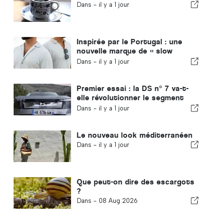
Dans -
il y a 1 jour
Inspirée par le Portugal : une
nouvelle marque de « slow
fashion », VEMANO
Dans -
il y a 1 jour
Premier essai : la DS n° 7 va-t-
elle révolutionner le segment
des voitures électriques ?
Dans -
il y a 1 jour
Le nouveau look méditerranéen
Dans -
il y a 1 jour
Que peut-on dire des escargots
?
Dans -
08 Aug 2026