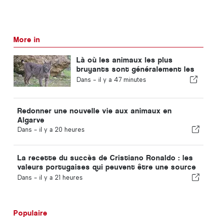
More in
Là où les animaux les plus
bruyants sont généralement les
chèvres
Dans -
il y a 47 minutes
Redonner une nouvelle vie aux animaux en
Algarve
Dans -
il y a 20 heures
La recette du succès de Cristiano Ronaldo : les
valeurs portugaises qui peuvent être une source
d'inspiration pour tout le monde
Dans -
il y a 21 heures
Populaire