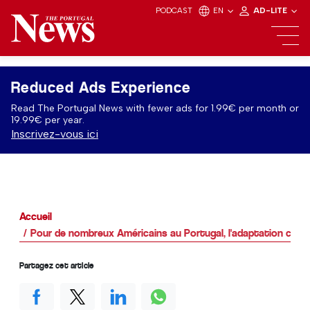
PODCAST
EN
AD-LITE
Reduced Ads Experience
Read The Portugal News with fewer ads for 1.99€ per month or
19.99€ per year.
Inscrivez-vous ici
Accueil
Pour de nombreux Américains au Portugal, l'adaptation comme
Partagez cet article