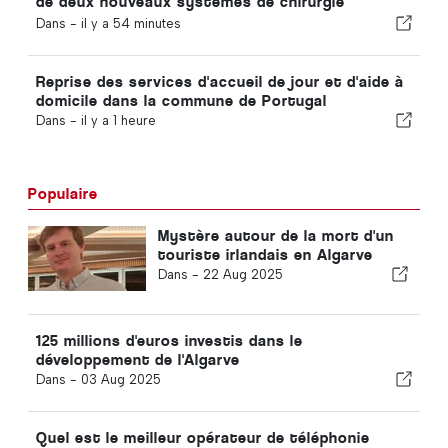
de deux nouveaux systèmes de chirurgie
robotisée
Dans -
il y a 54 minutes
Reprise des services d'accueil de jour et d'aide à
domicile dans la commune de Portugal
Dans -
il y a 1 heure
Populaire
Mystère autour de la mort d'un
touriste irlandais en Algarve
Dans -
22 Aug 2025
125 millions d'euros investis dans le
développement de l'Algarve
Dans -
03 Aug 2025
Quel est le meilleur opérateur de téléphonie