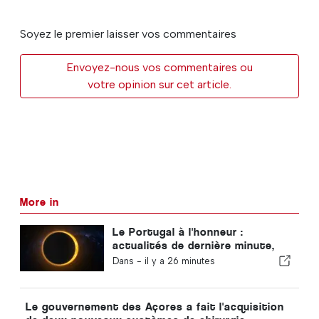
Soyez le premier laisser vos commentaires
Envoyez-nous vos commentaires ou
votre opinion sur cet article.
More in
Le Portugal à l'honneur :
actualités de dernière minute,
tendances touristiques et les
Dans -
il y a 26 minutes
sujets qui font la une
Le gouvernement des Açores a fait l'acquisition