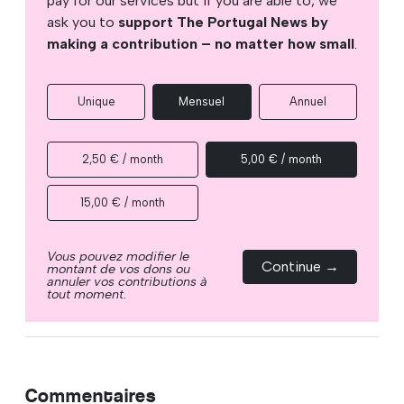
pay for our services but if you are able to, we
ask you to
support The Portugal News by
making a contribution – no matter how small
.
Unique
Mensuel
Annuel
2,50 € / month
5,00 € / month
15,00 € / month
Vous pouvez modifier le
Continue →
montant de vos dons ou
annuler vos contributions à
tout moment.
Commentaires