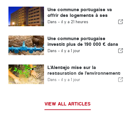
Une commune portugaise va
offrir des logements à ses
habitants
Dans -
il y a 21 heures
Une commune portugaise
investit plus de 190 000 € dans
l'approvisionnement en eau
Dans -
il y a 1 jour
L'Alentejo mise sur la
restauration de l'environnement
grâce aux fonds européens
Dans -
il y a 1 jour
VIEW ALL ARTICLES