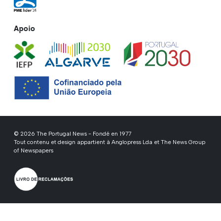
Apoio
© 2026 The Portugal News - Fondé en 1977
Tout contenu et design appartient à Anglopress Lda et The News Group
of Newspapers