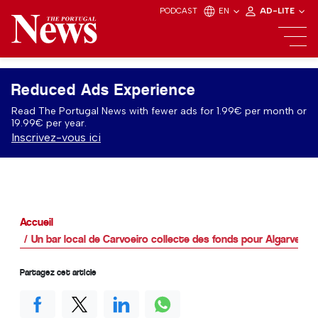
PODCAST
EN
AD-LITE
Reduced Ads Experience
Read The Portugal News with fewer ads for 1.99€ per month or
19.99€ per year.
Inscrivez-vous ici
Accueil
Un bar local de Carvoeiro collecte des fonds pour Algarve B
Partagez cet article