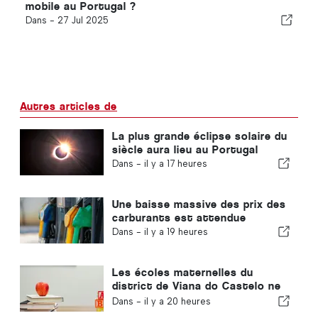
mobile au Portugal ?
Dans -
27 Jul 2025
Autres articles de
La plus grande éclipse solaire du
siècle aura lieu au Portugal
Dans -
il y a 17 heures
Une baisse massive des prix des
carburants est attendue
Dans -
il y a 19 heures
Les écoles maternelles du
district de Viana do Castelo ne
fermeront pas au Portugal
Dans -
il y a 20 heures