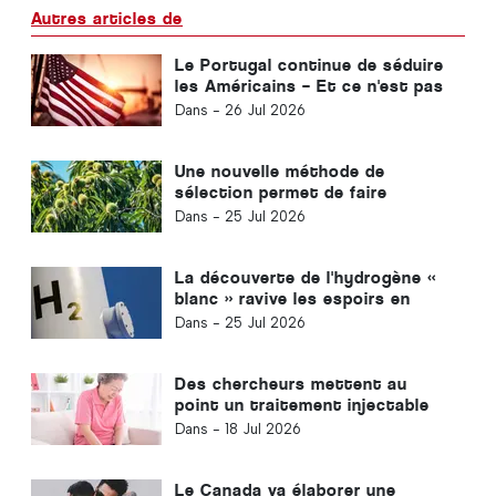
Autres articles de
Le Portugal continue de séduire
les Américains – Et ce n'est pas
seulement grâce au soleil
Dans -
26 Jul 2026
Une nouvelle méthode de
sélection permet de faire
renaître le châtaignier
Dans -
25 Jul 2026
emblématique
La découverte de l'hydrogène «
blanc » ravive les espoirs en
matière d'énergie propre
Dans -
25 Jul 2026
Des chercheurs mettent au
point un traitement injectable
prometteur contre l'arthrite
Dans -
18 Jul 2026
Le Canada va élaborer une