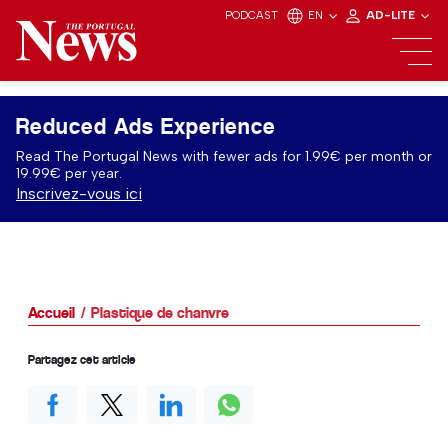
PODCAST
EN
AD-LITE
Reduced Ads Experience
Read The Portugal News with fewer ads for 1.99€ per month or
19.99€ per year.
Inscrivez-vous ici
Accueil
Plastique de chanvre
Partagez cet article