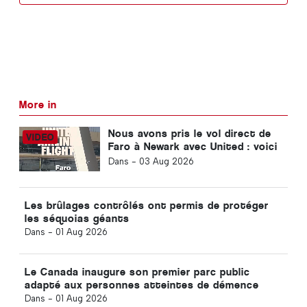
More in
Nous avons pris le vol direct de
Faro à Newark avec United : voici
à quoi ressemble vraiment la
Dans -
03 Aug 2026
classe économique
Les brûlages contrôlés ont permis de protéger
les séquoias géants
Dans -
01 Aug 2026
Le Canada inaugure son premier parc public
adapté aux personnes atteintes de démence
Dans -
01 Aug 2026