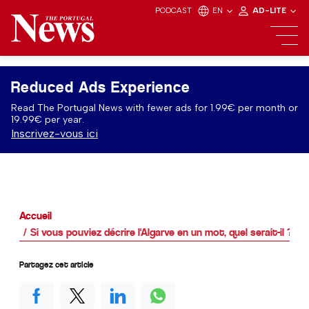
PODCAST
EN
AD-LITE
Reduced Ads Experience
Read The Portugal News with fewer ads for 1.99€ per month or
19.99€ per year.
Inscrivez-vous ici
Accueil
Si vous pouviez décrire l'Algarve en un mot, quel serait-il ?
Partagez cet article