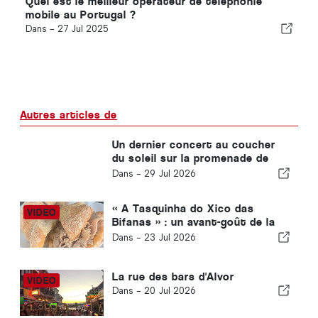
Quel est le meilleur opérateur de téléphonie
mobile au Portugal ?
Dans -
27 Jul 2025
Autres articles de
Un dernier concert au coucher
du soleil sur la promenade de
Carvoeiro
Dans -
29 Jul 2026
« A Tasquinha do Xico das
Bifanas » : un avant-goût de la
tradition au marché d'Armação
Dans -
23 Jul 2026
de Pêra
La rue des bars d'Alvor
Dans -
20 Jul 2026