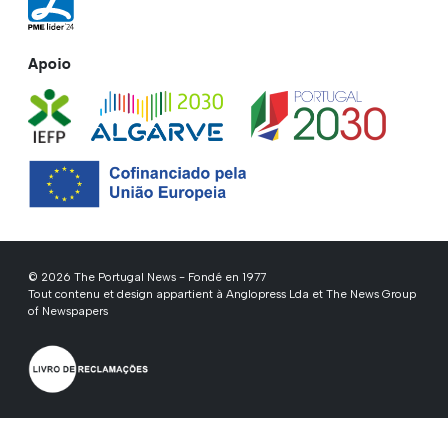
Apoio
© 2026 The Portugal News - Fondé en 1977
Tout contenu et design appartient à Anglopress Lda et The News Group
of Newspapers