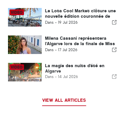
Le Lota Cool Market clôture une
nouvelle édition couronnée de
succès à Portimão
Dans -
19 Jul 2026
Milena Cassani représentera
l'Algarve lors de la finale de Miss
Portugal
Dans -
17 Jul 2026
La magie des nuits d'été en
Algarve
Dans -
14 Jul 2026
VIEW ALL ARTICLES