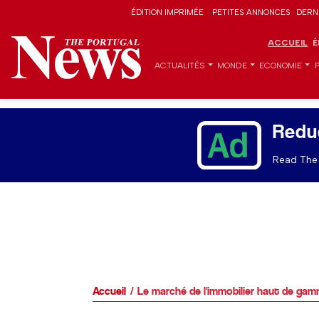
ÉDITION IMPRIMÉE
PETITES ANNONCES
DERN
ACCUEIL
É
ACTUALITÉS
MONDE
ECONOMIE
Redu
Read The 
Accueil
Le marché de l'immobilier haut de ga