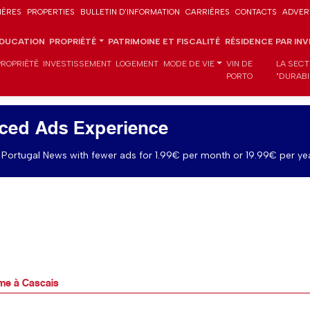
IÈRES
PROPERTIES
BULLETIN D'INFORMATION
CARRIÈRES
CONTACTS
ADVER
DUCATION
PROPRIÉTÉ
PATRIMOINE ET FISCALITÉ
RÉSIDENCE PAR IN
PROPRIÉTÉ
INVESTISSEMENT
LOGEMENT
MODE DE VIE
VIN DE
LA SECT
PORTO
"DURABI
ced Ads Experience
Portugal News with fewer ads for 1.99€ per month or 19.99€ per yea
mme à Cascais