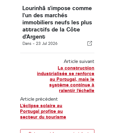
Lourinhã s'impose comme
l'un des marchés
immobiliers neufs les plus
attractifs de la Côte
d'Argent
Dans -
23 Jul 2026
Article suivant
La construction
industrialisée se renforce
au Portugal, mais le
système continue à
ralentir l'échelle
Article précédent
L'éclipse solaire au
Portugal profite au
secteur du tourisme