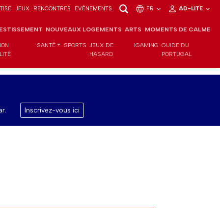
TISE
JEUX
RENCONTRES
EVÉNEMENTS
FR
AD-LITE
VESTISSEMENT
NOUVEAUX LOGEMENTS
ARTS
MOMENTS DE CALME
ION
SANTÉ
SPORTS
JEUX DE
IGAMING
GUIDE DU
LITÉ
HASARD
PORTUGAL
r.
Inscrivez-vous ici