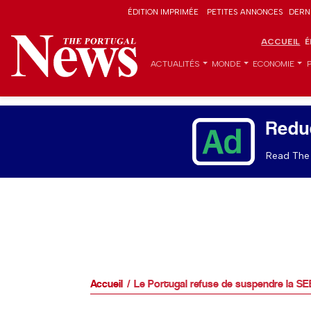
ÉDITION IMPRIMÉE
PETITES ANNONCES
DERN
ACCUEIL
É
ACTUALITÉS
MONDE
ECONOMIE
Redu
Read The 
Accueil
Le Portugal refuse de suspendre la SE