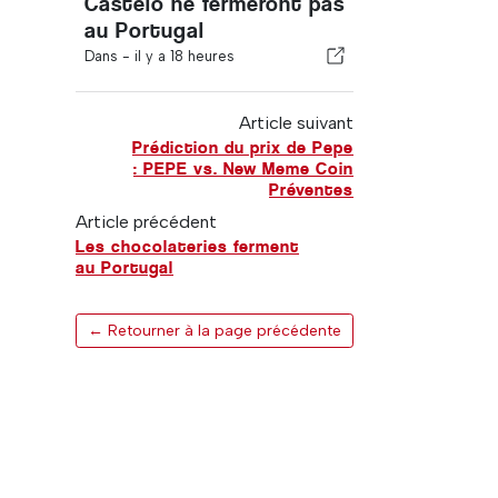
Castelo ne fermeront pas
au Portugal
Dans -
il y a 18 heures
Article suivant
Prédiction du prix de Pepe
: PEPE vs. New Meme Coin
Préventes
Article précédent
Les chocolateries ferment
au Portugal
← Retourner à la page précédente