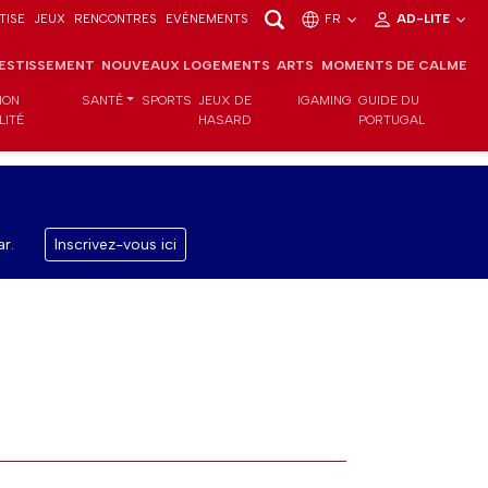
TISE
JEUX
RENCONTRES
EVÉNEMENTS
FR
AD-LITE
VESTISSEMENT
NOUVEAUX LOGEMENTS
ARTS
MOMENTS DE CALME
ION
SANTÉ
SPORTS
JEUX DE
IGAMING
GUIDE DU
LITÉ
HASARD
PORTUGAL
r.
Inscrivez-vous ici