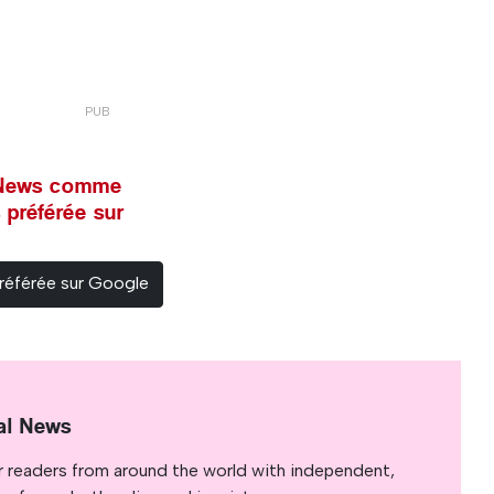
l News comme
 préférée sur
référée sur Google
al News
r readers from around the world with independent,