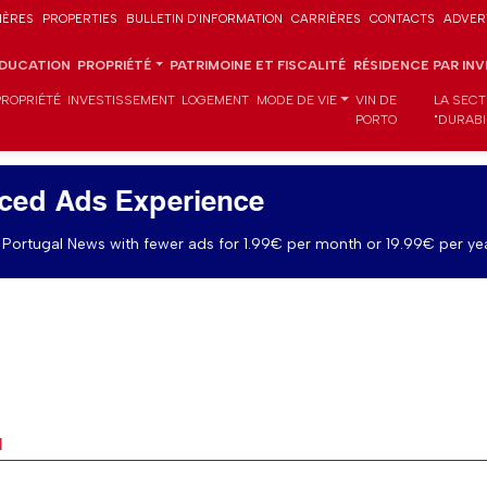
IÈRES
PROPERTIES
BULLETIN D'INFORMATION
CARRIÈRES
CONTACTS
ADVER
DUCATION
PROPRIÉTÉ
PATRIMOINE ET FISCALITÉ
RÉSIDENCE PAR IN
PROPRIÉTÉ
INVESTISSEMENT
LOGEMENT
MODE DE VIE
VIN DE
LA SECT
PORTO
"DURABI
ced Ads Experience
Portugal News with fewer ads for 1.99€ per month or 19.99€ per yea
l