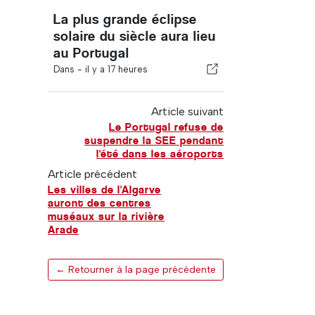
La plus grande éclipse
solaire du siècle aura lieu
au Portugal
Dans -
il y a 17 heures
Article suivant
Le Portugal refuse de
suspendre la SEE pendant
l'été dans les aéroports
Article précédent
Les villes de l'Algarve
auront des centres
muséaux sur la rivière
Arade
← Retourner à la page précédente