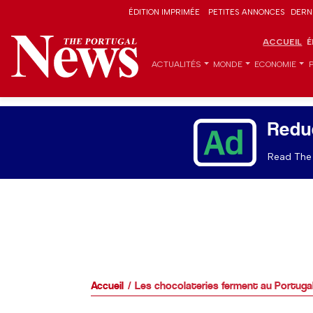
ÉDITION IMPRIMÉE
PETITES ANNONCES
DERN
ACCUEIL
É
ACTUALITÉS
MONDE
ECONOMIE
Redu
Read The 
Accueil
Les chocolateries ferment au Portuga