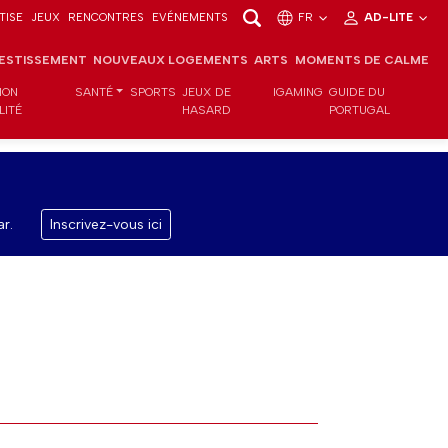
TISE
JEUX
RENCONTRES
EVÉNEMENTS
FR
AD-LITE
VESTISSEMENT
NOUVEAUX LOGEMENTS
ARTS
MOMENTS DE CALME
ION
SANTÉ
SPORTS
JEUX DE
IGAMING
GUIDE DU
LITÉ
HASARD
PORTUGAL
r.
Inscrivez-vous ici