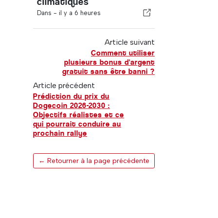
climatiques
Dans -
il y a 6 heures
Article suivant
Comment utiliser
plusieurs bonus d'argent
gratuit sans être banni ?
Article précédent
Prédiction du prix du
Dogecoin 2026-2030 :
Objectifs réalistes et ce
qui pourrait conduire au
prochain rallye
← Retourner à la page précédente