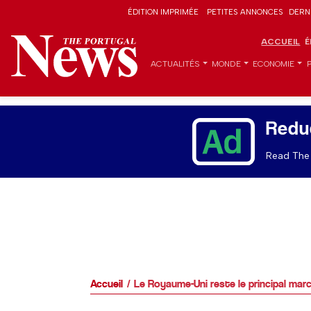
ÉDITION IMPRIMÉE
PETITES ANNONCES
DERN
ACCUEIL
É
ACTUALITÉS
MONDE
ECONOMIE
Redu
Read The 
Accueil
Le Royaume-Uni reste le principal mar