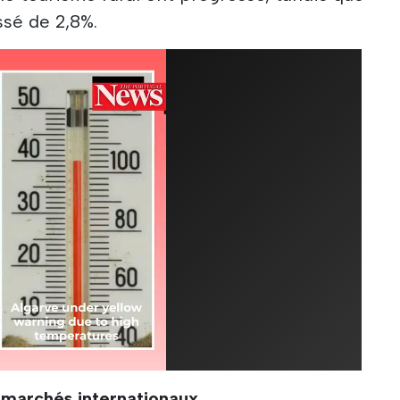
ssé de 2,8%.
 marchés internationaux