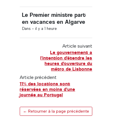
Le Premier ministre part
en vacances en Algarve
Dans -
il y a 1 heure
Article suivant
Le gouvernement a
l'intention d'étendre les
heures d'ouverture du
métro de Lisbonne
Article précédent
11% des locations sont
réservées en moins d'une
journée au Portugal
← Retourner à la page précédente