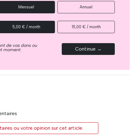
Mensuel
Annuel
5,00 € / month
15,00 € / month
ant de vos dons ou
Continue →
out moment.
entaires
res ou votre opinion sur cet article.