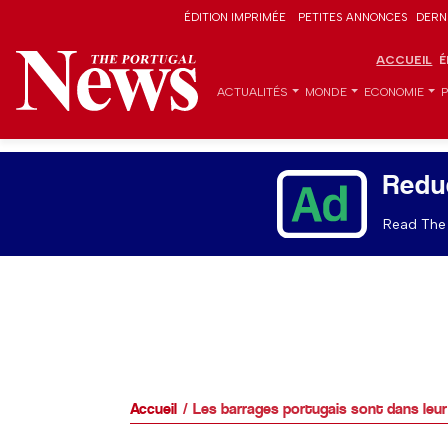
ÉDITION IMPRIMÉE
PETITES ANNONCES
DERN
ACCUEIL
É
ACTUALITÉS
MONDE
ECONOMIE
Redu
Read The 
Accueil
Les barrages portugais sont dans leur 