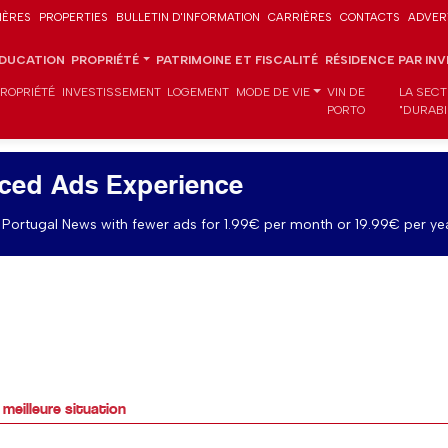
IÈRES
PROPERTIES
BULLETIN D'INFORMATION
CARRIÈRES
CONTACTS
ADVER
DUCATION
PROPRIÉTÉ
PATRIMOINE ET FISCALITÉ
RÉSIDENCE PAR IN
PROPRIÉTÉ
INVESTISSEMENT
LOGEMENT
MODE DE VIE
VIN DE
LA SECT
PORTO
"DURABI
ced Ads Experience
Portugal News with fewer ads for 1.99€ per month or 19.99€ per yea
meilleure situation