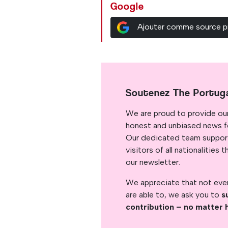
Google
Ajouter comme source p
Soutenez The Portug
We are proud to provide ou
honest and unbiased news for
Our dedicated team support
visitors of all nationalitie
our newsletter.
We appreciate that not ever
are able to, we ask you to
s
contribution – no matter 