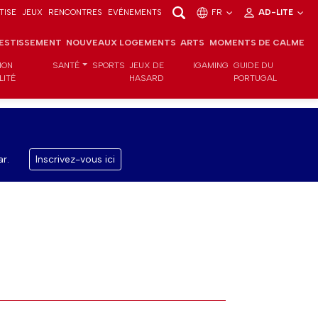
TISE
JEUX
RENCONTRES
EVÉNEMENTS
FR
AD-LITE
VESTISSEMENT
NOUVEAUX LOGEMENTS
ARTS
MOMENTS DE CALME
ION
SANTÉ
SPORTS
JEUX DE
IGAMING
GUIDE DU
LITÉ
HASARD
PORTUGAL
r.
Inscrivez-vous ici