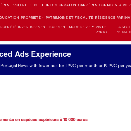
IÈRES
PROPERTIES
BULLETIN D'INFORMATION
CARRIÈRES
CONTACTS
ADVER
DUCATION
PROPRIÉTÉ
PATRIMOINE ET FISCALITÉ
RÉSIDENCE PAR IN
PROPRIÉTÉ
INVESTISSEMENT
LOGEMENT
MODE DE VIE
VIN DE
LA SECT
PORTO
"DURABI
ced Ads Experience
Portugal News with fewer ads for 1.99€ per month or 19.99€ per yea
aiements en espèces supérieurs à 10 000 euros