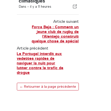
climatiques
Dans -
il y a 11 heures
Article suivant
Força Beja : Comment un
jeune club de rugby de
l'Alentejo construit
quelque chose de spécial
Article précédent
Le Portugal interdit aux
vedettes rapides de
naviguer la nuit pour
lutter contre le trafic de
drogue
← Retourner à la page précédente