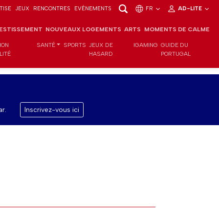
TISE
JEUX
RENCONTRES
EVÉNEMENTS
FR
AD-LITE
VESTISSEMENT
NOUVEAUX LOGEMENTS
ARTS
MOMENTS DE CALME
ION
SANTÉ
SPORTS
JEUX DE
IGAMING
GUIDE DU
LITÉ
HASARD
PORTUGAL
r.
Inscrivez-vous ici