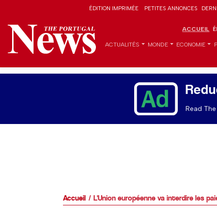
ÉDITION IMPRIMÉE
PETITES ANNONCES
DERN
ACCUEIL
É
ACTUALITÉS
MONDE
ECONOMIE
Redu
Read The 
Accueil
L'Union européenne va interdire les p