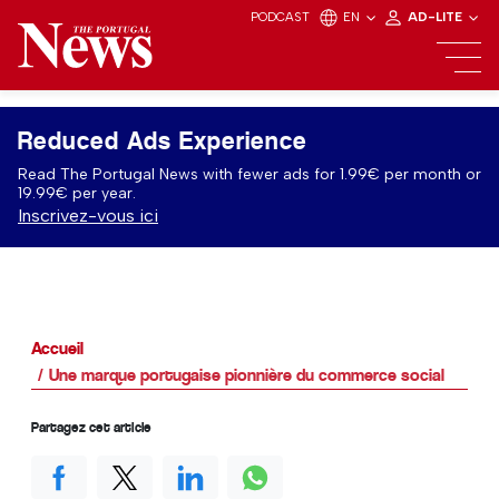
PODCAST
EN
AD-LITE
Reduced Ads Experience
Read The Portugal News with fewer ads for 1.99€ per month or
19.99€ per year.
Inscrivez-vous ici
Accueil
Une marque portugaise pionnière du commerce social
Partagez cet article