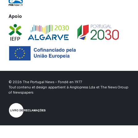
Apoio
© 2026 The Portugal News - Fondé en 1977
Tout contenu et design appartient à Anglopress Lda et The News Group
of Newspapers