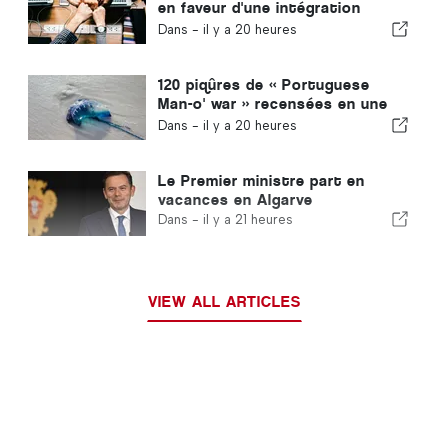
en faveur d'une intégration
encadrée et garantit une
Dans -
il y a 20 heures
procédure accélérée pour les
immigrés
120 piqûres de « Portuguese
Man-o' war » recensées en une
seule journée
Dans -
il y a 20 heures
Le Premier ministre part en
vacances en Algarve
Dans -
il y a 21 heures
VIEW ALL ARTICLES