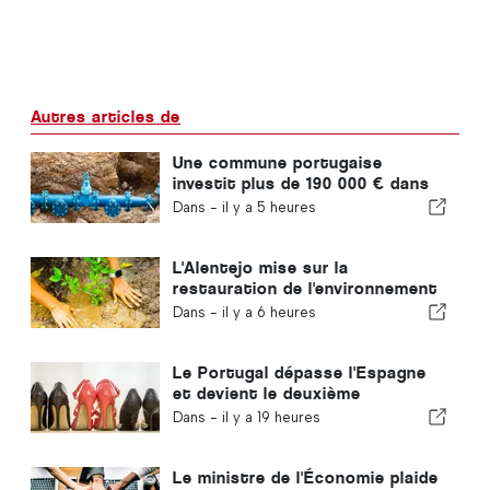
Autres articles de
Une commune portugaise
investit plus de 190 000 € dans
l'approvisionnement en eau
Dans -
il y a 5 heures
L'Alentejo mise sur la
restauration de l'environnement
grâce aux fonds européens
Dans -
il y a 6 heures
Le Portugal dépasse l'Espagne
et devient le deuxième
producteur européen de
Dans -
il y a 19 heures
chaussures
Le ministre de l'Économie plaide