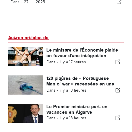
Dans -
27 Jul 2025
Autres articles de
Le ministre de l'Économie plaide
en faveur d'une intégration
encadrée et garantit une
Dans -
il y a 17 heures
procédure accélérée pour les
immigrés
120 piqûres de « Portuguese
Man-o' war » recensées en une
seule journée
Dans -
il y a 18 heures
Le Premier ministre part en
vacances en Algarve
Dans -
il y a 18 heures