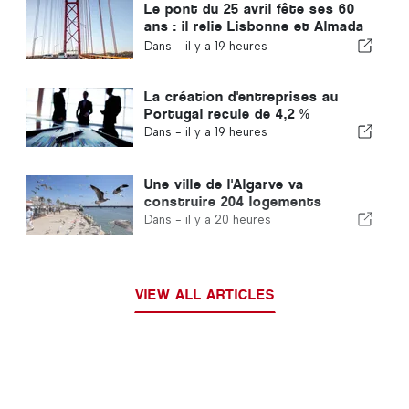
Le pont du 25 avril fête ses 60
ans : il relie Lisbonne et Almada
depuis tout ce temps
Dans -
il y a 19 heures
La création d'entreprises au
Portugal recule de 4,2 %
Dans -
il y a 19 heures
Une ville de l'Algarve va
construire 204 logements
Dans -
il y a 20 heures
VIEW ALL ARTICLES