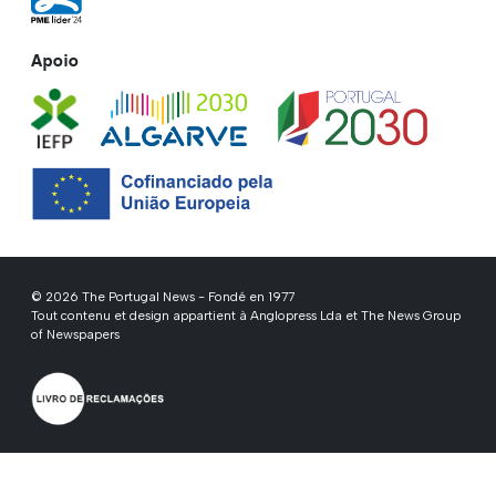
Apoio
© 2026 The Portugal News - Fondé en 1977
Tout contenu et design appartient à Anglopress Lda et The News Group
of Newspapers