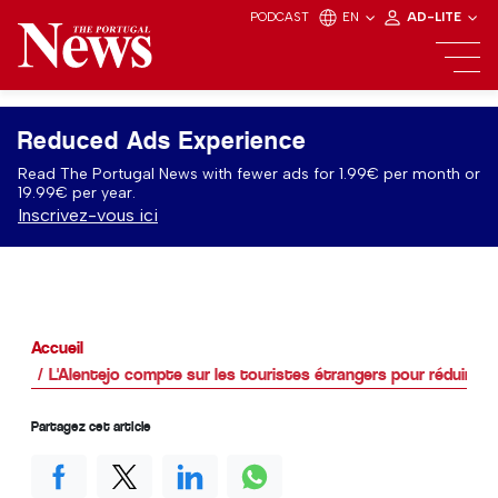
PODCAST
EN
AD-LITE
Reduced Ads Experience
Read The Portugal News with fewer ads for 1.99€ per month or
19.99€ per year.
Inscrivez-vous ici
Accueil
L'Alentejo compte sur les touristes étrangers pour réduire la
Partagez cet article