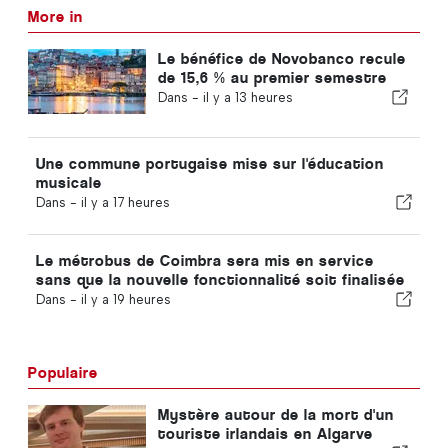
More in
Le bénéfice de Novobanco recule
de 15,6 % au premier semestre
Dans -
il y a 13 heures
Une commune portugaise mise sur l'éducation
musicale
Dans -
il y a 17 heures
Le métrobus de Coimbra sera mis en service
sans que la nouvelle fonctionnalité soit finalisée
Dans -
il y a 19 heures
Populaire
Mystère autour de la mort d'un
touriste irlandais en Algarve