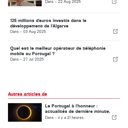
Dans -
22 Aug 2025
125 millions d'euros investis dans le
développement de l'Algarve
Dans -
03 Aug 2025
Quel est le meilleur opérateur de téléphonie
mobile au Portugal ?
Dans -
27 Jul 2025
Autres articles de
Le Portugal à l'honneur :
actualités de dernière minute,
tendances touristiques et les
Dans -
il y a 21 heures
sujets qui font la une