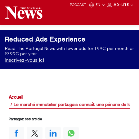
PODCAST
EN
AD-LITE
Reduced Ads Experience
Read The Portugal News with fewer ads for 1.99€ per month or
19.99€ per year.
Inscrivez-vous ici
Accueil
Le marché immobilier portugais connaît une pénurie de loge
Partagez cet article