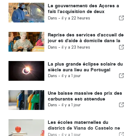
Le gouvernement des Açores a
fait l'acquisition de deux
nouveaux systèmes de chirurgie
Dans -
il y a 22 heures
robotisée
Reprise des services d'accueil de
jour et d'aide à domicile dans la
commune de Portugal
Dans -
il y a 23 heures
La plus grande éclipse solaire du
siècle aura lieu au Portugal
Dans -
il y a 1 jour
Une baisse massive des prix des
carburants est attendue
Dans -
il y a 1 jour
Les écoles maternelles du
district de Viana do Castelo ne
fermeront pas au Portugal
Dans -
il y a 1 jour