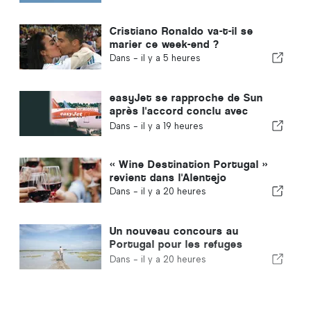
Cristiano Ronaldo va-t-il se
marier ce week-end ?
Dans -
il y a 5 heures
easyJet se rapproche de Sun
après l'accord conclu avec
Apollo
Dans -
il y a 19 heures
« Wine Destination Portugal »
revient dans l'Alentejo
Dans -
il y a 20 heures
Un nouveau concours au
Portugal pour les refuges
climatiques
Dans -
il y a 20 heures