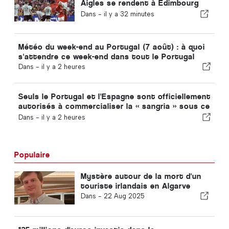
Aigles se rendent à Édimbourg
avec un pied déjà qualifié pour le
Dans -
il y a 32 minutes
tour suivant
Météo du week-end au Portugal (7 août) : à quoi
s'attendre ce week-end dans tout le Portugal
Dans -
il y a 2 heures
Seuls le Portugal et l'Espagne sont officiellement
autorisés à commercialiser la « sangria » sous ce
nom
Dans -
il y a 2 heures
Populaire
Mystère autour de la mort d'un
touriste irlandais en Algarve
Dans -
22 Aug 2025