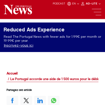
PODCAST
EN
AD-LITE
Reduced Ads Experience
Read The Portugal News with fewer ads for 1.99€ per month or
19.99€ per year.
Inscrivez-vous ici
Accueil
Le Portugal accorde une aide de 1 500 euros pour le déblaie
Partagez cet article