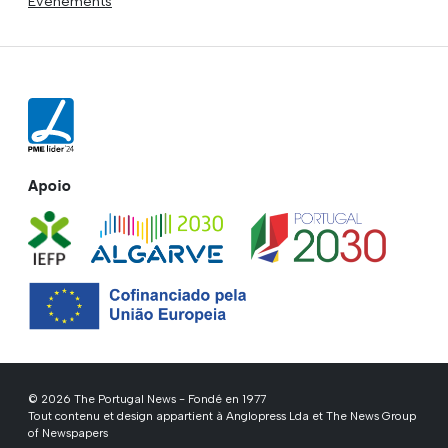
Evénements
Apoio
© 2026 The Portugal News - Fondé en 1977
Tout contenu et design appartient à Anglopress Lda et The News Group
of Newspapers