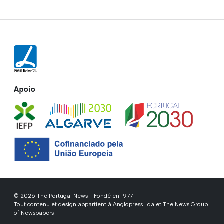
Apoio
© 2026 The Portugal News - Fondé en 1977
Tout contenu et design appartient à Anglopress Lda et The News Group
of Newspapers