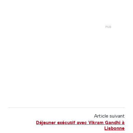
Article suivant
Déjeuner exécutif avec Vikram Gandhi à
Lisbonne