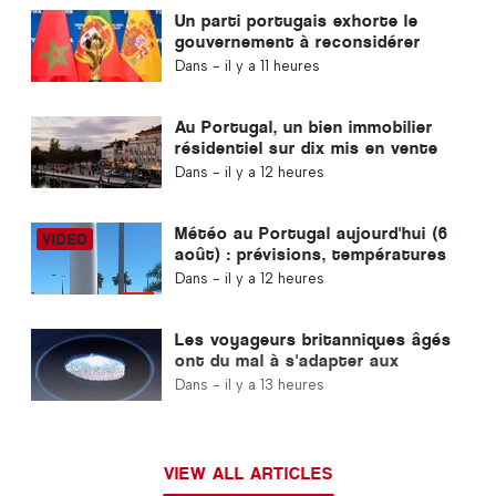
Un parti portugais exhorte le
gouvernement à reconsidérer
l'organisation de la Coupe du
Dans -
il y a 11 heures
monde 2030 par le Maroc en
raison de la crise de Ceuta
Au Portugal, un bien immobilier
résidentiel sur dix mis en vente
se vend en moins d'une semaine
Dans -
il y a 12 heures
Météo au Portugal aujourd'hui (6
août) : prévisions, températures
et à quoi s'attendre
Dans -
il y a 12 heures
Les voyageurs britanniques âgés
ont du mal à s'adapter aux
nouveaux contrôles
Dans -
il y a 13 heures
d'empreintes digitales mis en
place par l'Union européenne
VIEW ALL ARTICLES