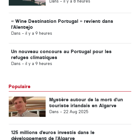
Apollo
Dans -
il y a 8 heures
« Wine Destination Portugal » revient dans
l'Alentejo
Dans -
il y a 9 heures
Un nouveau concours au Portugal pour les
refuges climatiques
Dans -
il y a 9 heures
Populaire
Mystère autour de la mort d'un
touriste irlandais en Algarve
Dans -
22 Aug 2025
125 millions d'euros investis dans le
développement de l'Algarve