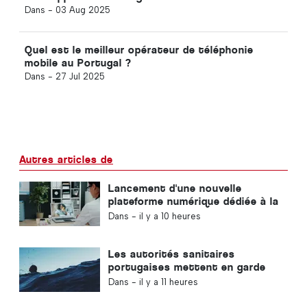
Dans -
03 Aug 2025
Quel est le meilleur opérateur de téléphonie
mobile au Portugal ?
Dans -
27 Jul 2025
Autres articles de
Lancement d'une nouvelle
plateforme numérique dédiée à la
santé au Portugal
Dans -
il y a 10 heures
Les autorités sanitaires
portugaises mettent en garde
contre les risques de noyade
Dans -
il y a 11 heures