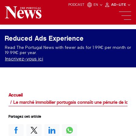
PODCAST
EN
AD-LITE
Reduced Ads Experience
Read The Portugal News with fewer ads for 1.99€ per month or
19.99€ per year.
Inscrivez-vous ici
Accueil
Le marché immobilier portugais connaît une pénurie de loge
Partagez cet article