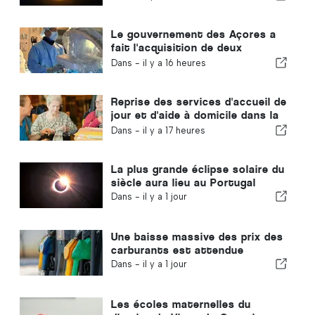
sujets qui font la une
Le gouvernement des Açores a
fait l'acquisition de deux
nouveaux systèmes de chirurgie
Dans -
il y a 16 heures
robotisée
Reprise des services d'accueil de
jour et d'aide à domicile dans la
commune de Portugal
Dans -
il y a 17 heures
La plus grande éclipse solaire du
siècle aura lieu au Portugal
Dans -
il y a 1 jour
Une baisse massive des prix des
carburants est attendue
Dans -
il y a 1 jour
Les écoles maternelles du