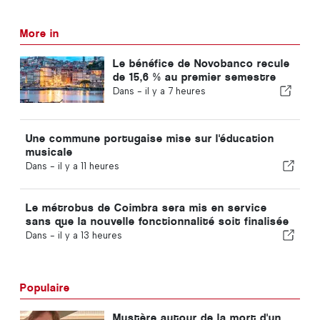
More in
Le bénéfice de Novobanco recule
de 15,6 % au premier semestre
Dans -
il y a 7 heures
Une commune portugaise mise sur l'éducation
musicale
Dans -
il y a 11 heures
Le métrobus de Coimbra sera mis en service
sans que la nouvelle fonctionnalité soit finalisée
Dans -
il y a 13 heures
Populaire
Mystère autour de la mort d'un