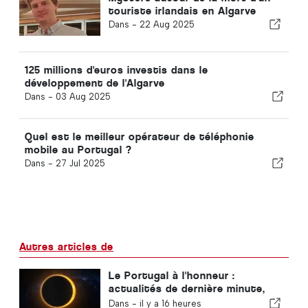
touriste irlandais en Algarve
Dans -
22 Aug 2025
125 millions d'euros investis dans le
développement de l'Algarve
Dans -
03 Aug 2025
Quel est le meilleur opérateur de téléphonie
mobile au Portugal ?
Dans -
27 Jul 2025
Autres articles de
Le Portugal à l'honneur :
actualités de dernière minute,
tendances touristiques et les
Dans -
il y a 16 heures