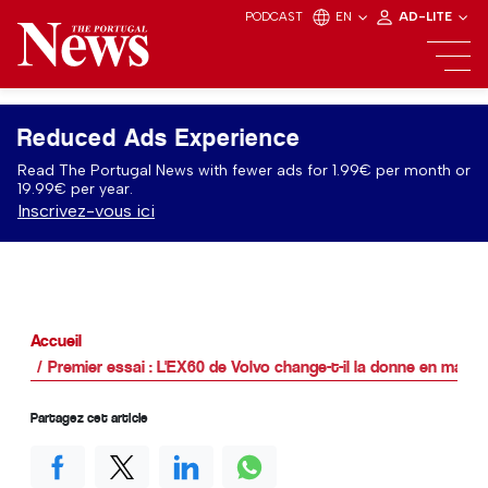
PODCAST
EN
AD-LITE
Reduced Ads Experience
Read The Portugal News with fewer ads for 1.99€ per month or
19.99€ per year.
Inscrivez-vous ici
Accueil
Premier essai : L'EX60 de Volvo change-t-il la donne en matière
Partagez cet article