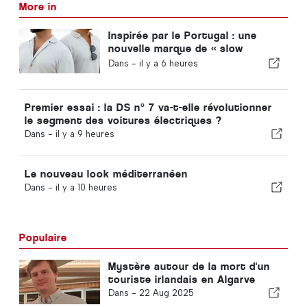
More in
Inspirée par le Portugal : une
nouvelle marque de « slow
fashion », VEMANO
Dans -
il y a 6 heures
Premier essai : la DS n° 7 va-t-elle révolutionner
le segment des voitures électriques ?
Dans -
il y a 9 heures
Le nouveau look méditerranéen
Dans -
il y a 10 heures
Populaire
Mystère autour de la mort d'un
touriste irlandais en Algarve
Dans -
22 Aug 2025