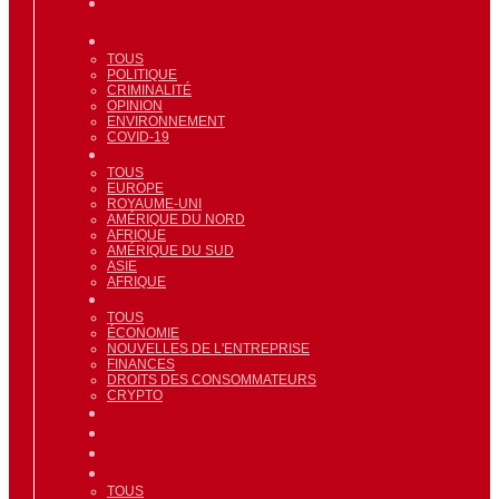
MOMENTS DE CALME
ACTUALITÉS
TOUS
POLITIQUE
CRIMINALITÉ
OPINION
ENVIRONNEMENT
COVID-19
MONDE
TOUS
EUROPE
ROYAUME-UNI
AMÉRIQUE DU NORD
AFRIQUE
AMÉRIQUE DU SUD
ASIE
AFRIQUE
ECONOMIE
TOUS
ÉCONOMIE
NOUVELLES DE L'ENTREPRISE
FINANCES
DROITS DES CONSOMMATEURS
CRYPTO
PROPRIÉTÉ
INVESTISSEMENT
LOGEMENT
MODE DE VIE
TOUS