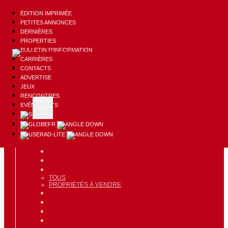
ÉDITION IMPRIMÉE
PETITES ANNONCES
DERNIÈRES
PROPERTIES
BULLETIN D'INFORMATION
CARRIÈRES
CONTACTS
ÉDITION IMPRIMÉE
PODCAST
EN
ADVERTISE
JEUX
AD-LITE
RENCONTRES
EVÉNEMENTS
FR
AD-LITE
ACCUEIL
ÉDUCATION
PROPRIÉTÉ
TOUS
PROPRIÉTÉS À VENDRE
PATRIMOINE ET FISCALITÉ
RÉSIDENCE PAR INVESTISSEMENT
NOUVEAUX LOGEMENTS
ARTS