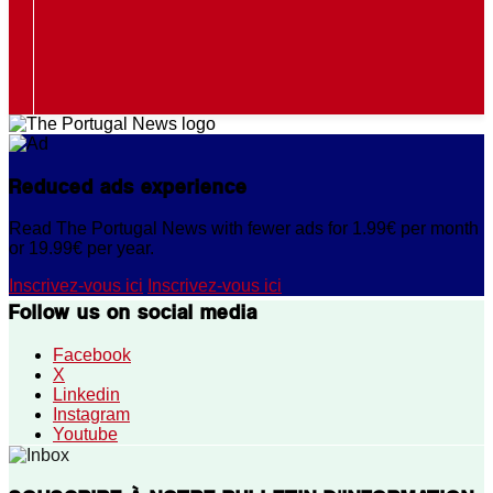
Reduced ads experience
Read The Portugal News with fewer ads for 1.99€ per month
or 19.99€ per year.
Inscrivez-vous ici
Inscrivez-vous ici
Follow us on social media
Facebook
X
Linkedin
Instagram
Youtube