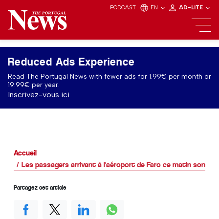
PODCAST
EN
AD-LITE
Reduced Ads Experience
Read The Portugal News with fewer ads for 1.99€ per month or
19.99€ per year.
Inscrivez-vous ici
Accueil
Les passagers arrivant à l'aéroport de Faro ce matin sont co
Partagez cet article