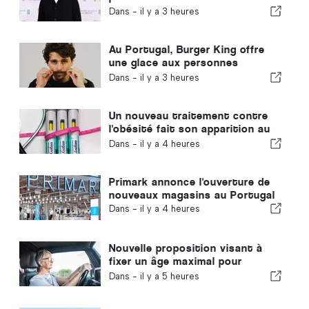
restaurant au Portugal
Dans -
il y a 3 heures
Au Portugal, Burger King offre
une glace aux personnes
portant la moustache
Dans -
il y a 3 heures
Un nouveau traitement contre
l'obésité fait son apparition au
Portugal
Dans -
il y a 4 heures
Primark annonce l'ouverture de
nouveaux magasins au Portugal
Dans -
il y a 4 heures
Nouvelle proposition visant à
fixer un âge maximal pour
conduire au Portugal
Dans -
il y a 5 heures