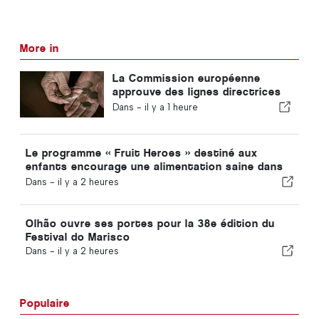
More in
La Commission européenne
approuve des lignes directrices
non contraignantes relatives à
Dans -
il y a 1 heure
l'épargne-retraite
complémentaire
Le programme « Fruit Heroes » destiné aux
enfants encourage une alimentation saine dans
les écoles de l'Algarve
Dans -
il y a 2 heures
Olhão ouvre ses portes pour la 38e édition du
Festival do Marisco
Dans -
il y a 2 heures
Populaire