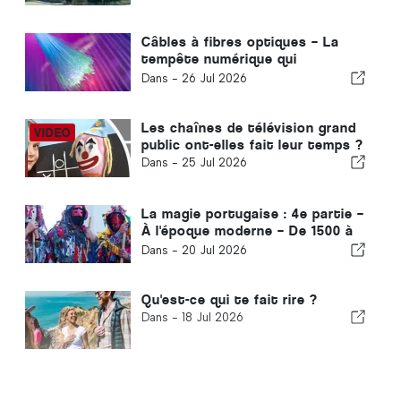
Câbles à fibres optiques – La
tempête numérique qui
s'annonce
Dans -
26 Jul 2026
Les chaînes de télévision grand
public ont-elles fait leur temps ?
Dans -
25 Jul 2026
La magie portugaise : 4e partie –
À l'époque moderne – De 1500 à
nos jours
Dans -
20 Jul 2026
Qu'est-ce qui te fait rire ?
Dans -
18 Jul 2026