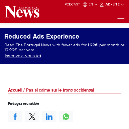
PODCAST
EN
AD-LITE
Reduced Ads Experience
Read The Portugal News with fewer ads for 1.99€ per month or
19.99€ per year.
Inscrivez-vous ici
Accueil
Pas si calme sur le front occidental
Partagez cet article