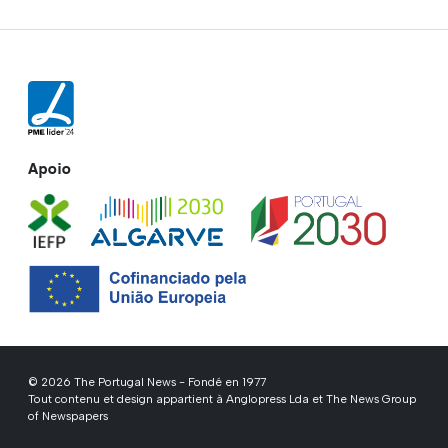
Apoio
© 2026 The Portugal News - Fondé en 1977
Tout contenu et design appartient à Anglopress Lda et The News Group
of Newspapers