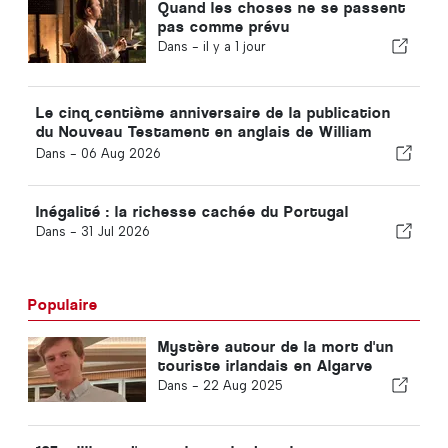
Quand les choses ne se passent
pas comme prévu
Dans -
il y a 1 jour
Le cinq centième anniversaire de la publication
du Nouveau Testament en anglais de William
Tyndale
Dans -
06 Aug 2026
Inégalité : la richesse cachée du Portugal
Dans -
31 Jul 2026
Populaire
Mystère autour de la mort d'un
touriste irlandais en Algarve
Dans -
22 Aug 2025